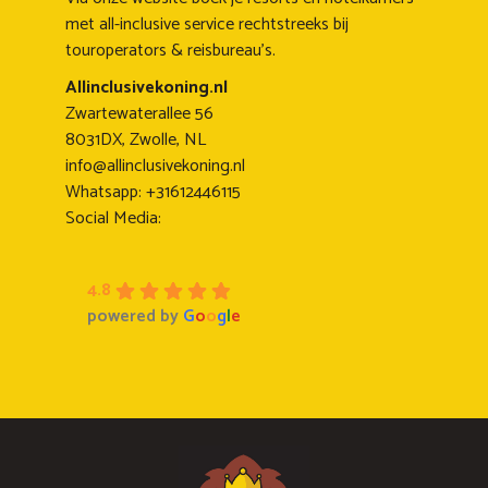
met all-inclusive service rechtstreeks bij
touroperators & reisbureau's.
Allinclusivekoning.nl
Zwartewaterallee 56
8031DX, Zwolle, NL
info@allinclusivekoning.nl
Whatsapp: +31612446115
Social Media:
4.8
powered by
G
o
o
g
l
e