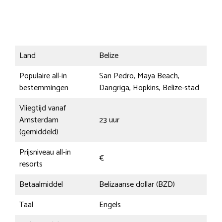
Land
Belize
Populaire all-in
San Pedro, Maya Beach,
bestemmingen
Dangriga, Hopkins, Belize-stad
Vliegtijd vanaf
Amsterdam
23 uur
(gemiddeld)
Prijsniveau all-in
€
resorts
Betaalmiddel
Belizaanse dollar (BZD)
Taal
Engels