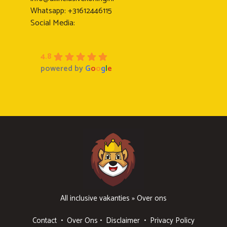
Whatsapp: +31612446115
Social Media:
4.8
powered by
G
o
o
g
l
e
All inclusive vakanties
»
Over ons
Contact
•
Over Ons
•
Disclaimer
•
Privacy Policy