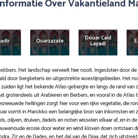
Informatie Over Vakantieland M
Douar Caïd
adir
Ouarzazate
E
Layadi
hebbers. Het landschap verveelt hier nooit. Ingesloten door d
ald door bergketens en uitgestrekte woestijngebieden. Het n
n zuiden ligt het bekende Atlas-gebergte en langs de rand van
t grotendeels uit Arabieren en Berbers, en vooral in de Atlas t
besneeuwde hellingen zorgt hier voor een rijke vegetatie, die
w vormt in Marokko een belangrijke bron van inkomsten en zor
, olijven, druiven, dadels en noten wisselen elkaar af, en in d
euwenoude erosie door water en wind kloven doen ontstaan di
Todra, Ziz en de Dades, en het dal van de Draa, dat zich uitstrek