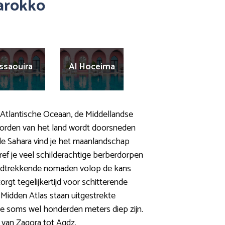
arokko
ssaouira
Al Hoceima
e Atlantische Oceaan, de Middellandse
oorden van het land wordt doorsneden
 de Sahara vind je het maanlandschap
ref je veel schilderachtige berberdorpen
 rondtrekkende nomaden volop de kans
gt tegelijkertijd voor schitterende
e Midden Atlas staan uitgestrekte
e soms wel honderden meters diep zijn.
t van Zagora tot Agdz.