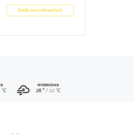
Bekijk beschikbaarheid
AG
WOENSDAG
 °
C
28 °
22 °
C