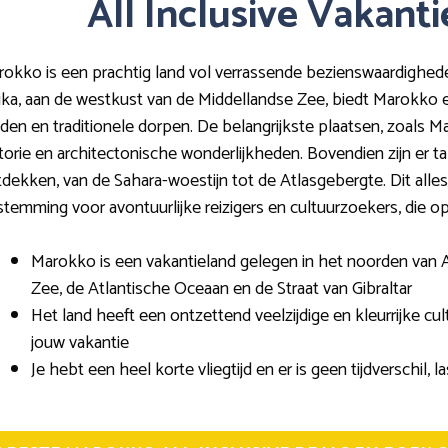
All Inclusive Vakant
okko is een prachtig land vol verrassende bezienswaardigheden
ika, aan de westkust van de Middellandse Zee, biedt Marokko
den en traditionele dorpen. De belangrijkste plaatsen, zoals Ma
torie en architectonische wonderlijkheden. Bovendien zijn er t
dekken, van de Sahara-woestijn tot de Atlasgebergte. Dit all
temming voor avontuurlijke reizigers en cultuurzoekers, die op 
Marokko is een vakantieland gelegen in het noorden van A
Zee, de Atlantische Oceaan en de Straat van Gibraltar
Het land heeft een ontzettend veelzijdige en kleurrijke cult
jouw vakantie
Je hebt een heel korte vliegtijd en er is geen tijdverschil, l