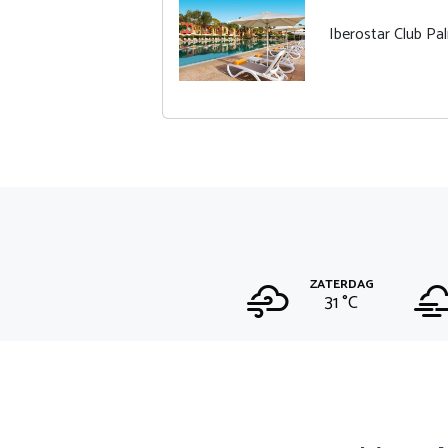
Iberostar Club Pa
ZATERDAG
31 °
C