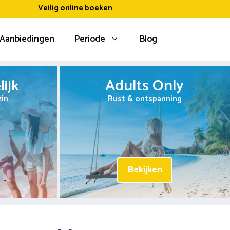
Veilig online boeken
Aanbiedingen
Periode
Blog
Adults Only
ijk
zin
Rust & ontspanning
Bekijken