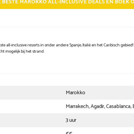
K BESTE MAROKKO ALL-INCLUSIVE DEALS EN BOEK 
kste all-inclusive resorts in onder andere Spanje, Italië en het Caribisch gebied
cht mogelijk bij het strand.
Marokko
Marrakech, Agadir, Casablanca, 
3 uur
€€