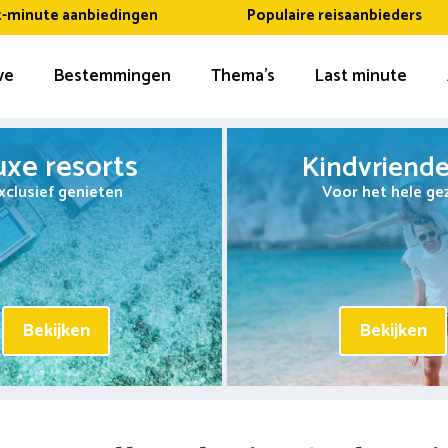
t-minute aanbiedingen
Populaire reisaanbieders
ive
Bestemmingen
Thema’s
Last minute
uxe resorts
Kindvriendel
xclusief genieten
Voor het hele ge
Bekijken
Bekijken