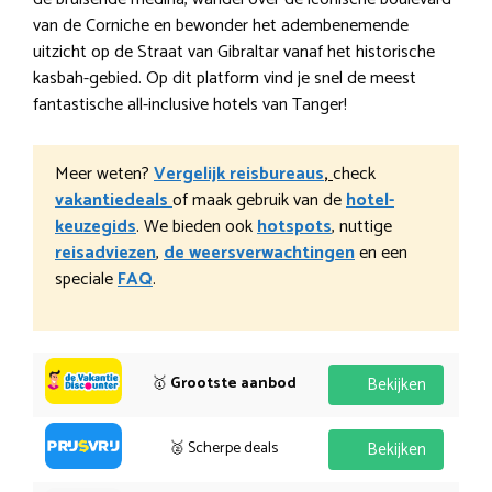
van de Corniche en bewonder het adembenemende
uitzicht op de Straat van Gibraltar vanaf het historische
kasbah-gebied. Op dit platform vind je snel de meest
fantastische all-inclusive hotels van Tanger!
Meer weten?
Vergelijk reisbureaus
,
check
vakantiedeals
of maak gebruik van de
hotel-
keuzegids
. We bieden ook
hotspots
, nuttige
reisadviezen
,
de weersverwachtingen
en een
speciale
FAQ
.
🥇
Grootste aanbod
Bekijken
🥈 Scherpe deals
Bekijken