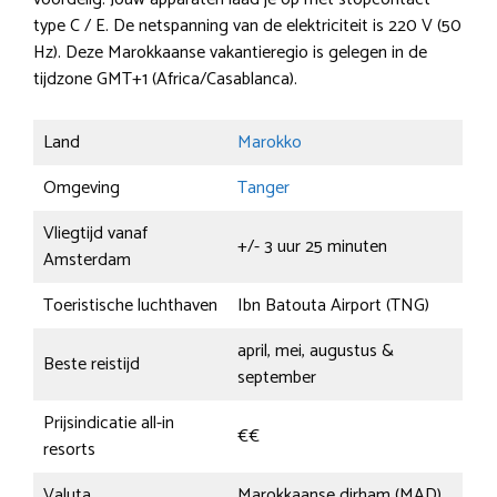
type C / E. De netspanning van de elektriciteit is 220 V (50
Hz). Deze Marokkaanse vakantieregio is gelegen in de
tijdzone GMT+1 (Africa/Casablanca).
Land
Marokko
Omgeving
Tanger
Vliegtijd vanaf
+/- 3 uur 25 minuten
Amsterdam
Toeristische luchthaven
Ibn Batouta Airport (TNG)
april, mei, augustus &
Beste reistijd
september
Prijsindicatie all-in
€€
resorts
Valuta
Marokkaanse dirham (MAD)