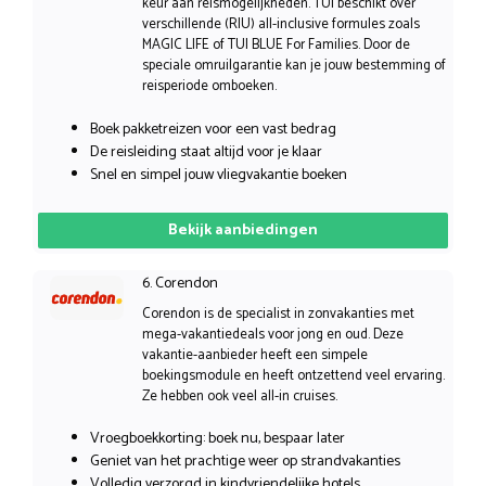
keur aan reismogelijkheden. TUI beschikt over
verschillende (RIU) all-inclusive formules zoals
MAGIC LIFE of TUI BLUE For Families. Door de
speciale omruilgarantie kan je jouw bestemming of
reisperiode omboeken.
Boek pakketreizen voor een vast bedrag
De reisleiding staat altijd voor je klaar
Snel en simpel jouw vliegvakantie boeken
Bekijk aanbiedingen
6. Corendon
Corendon is de specialist in zonvakanties met
mega-vakantiedeals voor jong en oud. Deze
vakantie-aanbieder heeft een simpele
boekingsmodule en heeft ontzettend veel ervaring.
Ze hebben ook veel all-in cruises.
Vroegboekkorting: boek nu, bespaar later
Geniet van het prachtige weer op strandvakanties
Volledig verzorgd in kindvriendelijke hotels