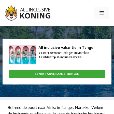
Ga
naar
Men
de
inhoud
All inclusive vakantie in Tanger
Heerlijke vakantiedagen in Marokko
Ontdek top all-inclusive hotels
BEKIJK TANGER AANBIEDINGEN
Betreed de poort naar Afrika in Tanger, Marokko. Verken
de bruisende medina, wandel over de iconische boulevard