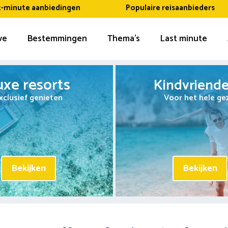
t-minute aanbiedingen
Populaire reisaanbieders
ive
Bestemmingen
Thema’s
Last minute
uxe resorts
Kindvriendel
xclusief genieten
Voor het hele ge
Bekijken
Bekijken