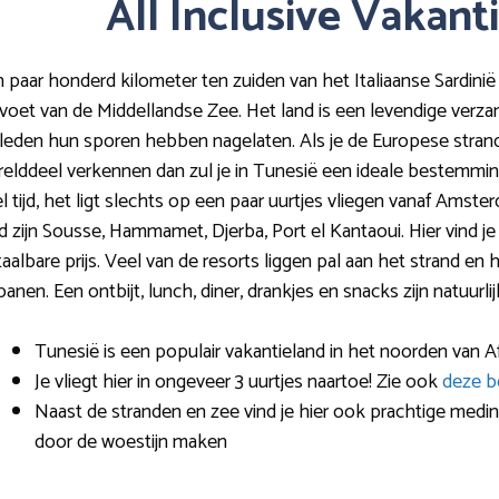
All Inclusive Vakant
 paar honderd kilometer ten zuiden van het Italiaanse Sardinië
voet van de Middellandse Zee. Het land is een levendige verzam
leden hun sporen hebben nagelaten. Als je de Europese strand
elddeel verkennen dan zul je in Tunesië een ideale bestemming
l tijd, het ligt slechts op een paar uurtjes vliegen vanaf Ams
d zijn Sousse, Hammamet, Djerba, Port el Kantaoui. Hier vind j
aalbare prijs. Veel van de resorts liggen pal aan het strand en
jbanen. Een ontbijt, lunch, diner, drankjes en snacks zijn natuurl
Tunesië is een populair vakantieland in het noorden van Af
Je vliegt hier in ongeveer 3 uurtjes naartoe! Zie ook
deze b
Naast de stranden en zee vind je hier ook prachtige medin
door de woestijn maken