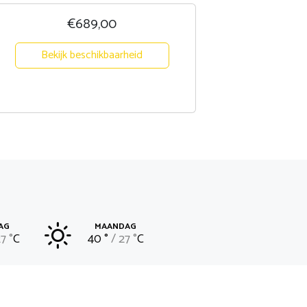
€689,00
Bekijk beschikbaarheid
AG
MAANDAG
7 °
C
40 °
27 °
C