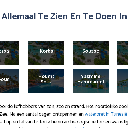
r Allemaal Te Zien En Te Doen In
erba
Korba
Sousse
Houmt
Yasmine
boun
Souk
Hammamet
r de liefhebbers van zon, zee en strand. Het noordelijke deel
e Zee. Na een aantal dagen ontspannen en
waterpret in Tunesië
dschap en tal van historische en archeologische bezienswaardi