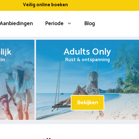
Veilig online boeken
Aanbiedingen
Periode
Blog
Adults Only
ijk
zin
Rust & ontspanning
Bekijken