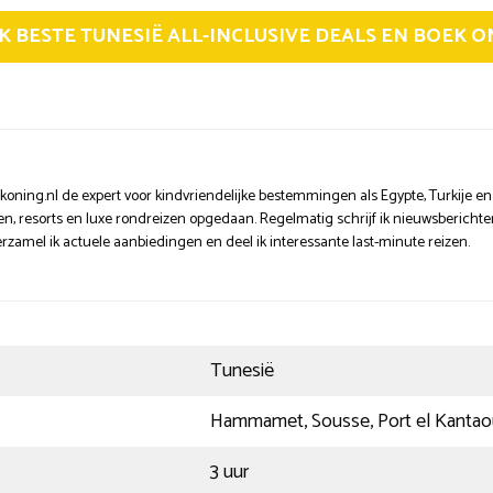
JK BESTE TUNESIË ALL-INCLUSIVE DEALS EN BOEK O
ekoning.nl de expert voor kindvriendelijke bestemmingen als Egypte, Turkije en
n, resorts en luxe rondreizen opgedaan. Regelmatig schrijf ik nieuwsberichten 
rzamel ik actuele aanbiedingen en deel ik interessante last-minute reizen.
Tunesië
Hammamet, Sousse, Port el Kantao
3 uur