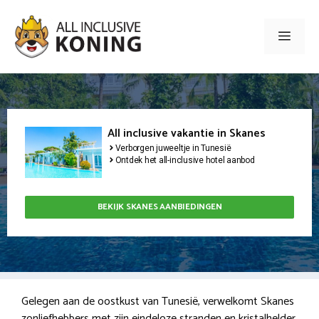
Ga
naar
Men
de
inhoud
All inclusive vakantie in Skanes
Verborgen juweeltje in Tunesië
Ontdek het all-inclusive hotel aanbod
BEKIJK SKANES AANBIEDINGEN
Gelegen aan de oostkust van Tunesië, verwelkomt Skanes
zonliefhebbers met zijn eindeloze stranden en kristalhelder