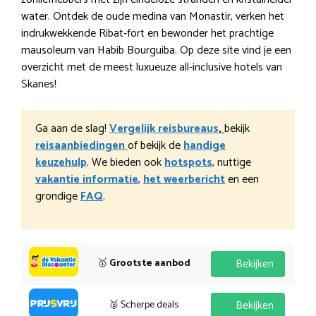
water. Ontdek de oude medina van Monastir, verken het
indrukwekkende Ribat-fort en bewonder het prachtige
mausoleum van Habib Bourguiba. Op deze site vind je een
overzicht met de meest luxueuze all-inclusive hotels van
Skanes!
Ga aan de slag!
Vergelijk reisbureaus
,
bekijk
reisaanbiedingen
of bekijk de
handige
keuzehulp
. We bieden ook
hotspots
, nuttige
vakantie informatie
,
het weerbericht
en een
grondige
FAQ
.
🥇
Grootste aanbod
Bekijken
🥈 Scherpe deals
Bekijken