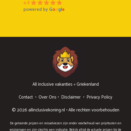
4.8
powered by
G
o
o
g
l
e
All inclusive vakanties
»
Griekenland
Contact
•
Over Ons
•
Disclaimer
•
Privacy Policy
© 2026 allinclusivekoning.nl • Alle rechten voorbehouden
De getoonde prijzen en reisadviezen zijn onder voorbehoud van prijsfouten en
wijzigingen en zijn slechts een indicatie. Bekijk altijd de actuele prijzen bij de