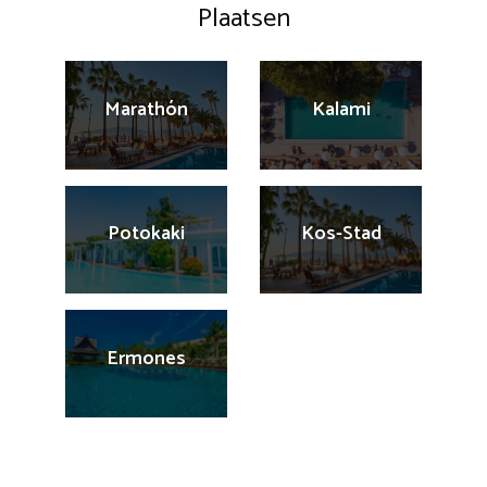
Plaatsen
Marathón
Kalami
Potokaki
Kos-Stad
Ermones