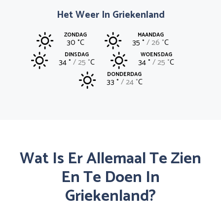
Het Weer In Griekenland
ZONDAG
MAANDAG
30 °
C
35 °
26 °
C
DINSDAG
WOENSDAG
34 °
25 °
C
34 °
25 °
C
DONDERDAG
33 °
24 °
C
Wat Is Er Allemaal Te Zien
En Te Doen In
Griekenland?