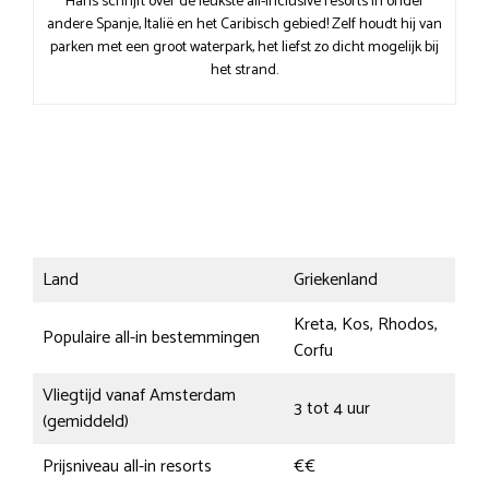
Hans schrijft over de leukste all-inclusive resorts in onder
andere Spanje, Italië en het Caribisch gebied! Zelf houdt hij van
parken met een groot waterpark, het liefst zo dicht mogelijk bij
het strand.
Land
Griekenland
Kreta, Kos, Rhodos,
Populaire all-in bestemmingen
Corfu
Vliegtijd vanaf Amsterdam
3 tot 4 uur
(gemiddeld)
Prijsniveau all-in resorts
€€