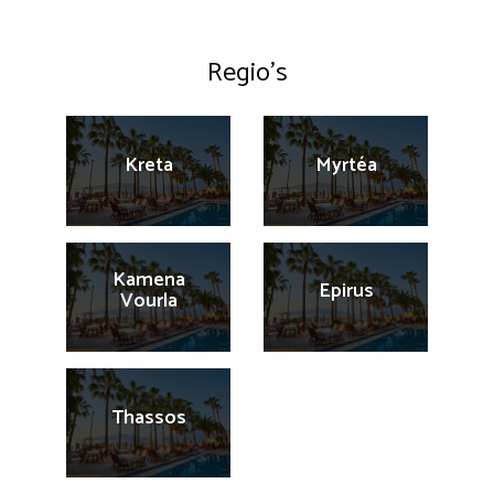
Regio’s
Kreta
Myrtéa
Kamena
Epirus
Vourla
Thassos