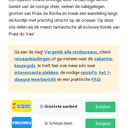
Geniet van de rustige sfeer, verken de nabijgelegen
grotten van Praia da Rocha en maak een wandeling langs
de kustlijn met prachtig uitzicht op de oceaan. Op deze
site delen wij de meest fantastische all-inclusive hotels van
Praia do Vau!
Ga aan de slag!
Vergelijk alle reisbureaus
,
check
reisaanbiedingen
of ga meteen naar de
vakantie-
keuzegids
. Je treft hier ook meer info over
interessante plekken
, de nodige
reisinfo
,
het 7-
daagse weerbericht
en een praktische
FAQ
.
🥇
Grootste aanbod
Bekijken
🥈 Scherpe deals
Bekijken