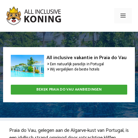
Ga
naar
Men
de
inhoud
All inclusive vakantie in Praia do Vau
Een natuurlijk paradijs in Portugal
Wij vergelijken de beste hotels
BEKIJK PRAIA DO VAU AANBIEDINGEN
Praia do Vau, gelegen aan de Algarve-kust van Portugal, is
een idyllisch strand omringd door rotsachtige kliffen.