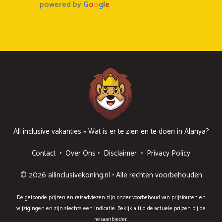
powered by
G
o
o
g
l
e
All inclusive vakanties
»
Wat is er te zien en te doen in Alanya?
Contact
•
Over Ons
•
Disclaimer
•
Privacy Policy
© 2026 allinclusivekoning.nl • Alle rechten voorbehouden
De getoonde prijzen en reisadviezen zijn onder voorbehoud van prijsfouten en
wijzigingen en zijn slechts een indicatie. Bekijk altijd de actuele prijzen bij de
reisaanbieder.