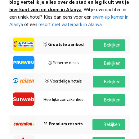
blog vertel ik je alles over de stad en leg ik uit wat je
hier kunt zien en doen in Alanya
. Wil je overnachten in
een uniek hotel? Kies dan eens voor een
swim-up kamer in
Alanya
of een
resort met waterpark in Alanya
.
🥇
Grootste aanbod
Bekijken
🥈 Scherpe deals
Bekijken
🥉 Voordelige hotels
Bekijken
Heerlijke zonvakanties
Bekijken
🏅
Premium resorts
Bekijken