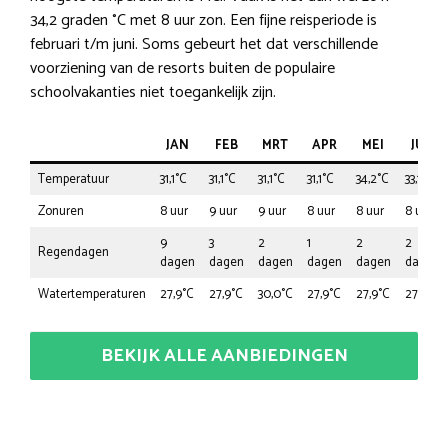
34,2 graden °C met 8 uur zon. Een fijne reisperiode is
februari t/m juni. Soms gebeurt het dat verschillende
voorziening van de resorts buiten de populaire
schoolvakanties niet toegankelijk zijn.
JAN
FEB
MRT
APR
MEI
JUN
Temperatuur
31,1°C
31,1°C
31,1°C
31,1°C
34,2°C
33,1°C
Zonuren
8 uur
9 uur
9 uur
8 uur
8 uur
8 uur
9
3
2
1
2
2
Regendagen
dagen
dagen
dagen
dagen
dagen
dagen
Watertemperaturen
27,9°C
27,9°C
30,0°C
27,9°C
27,9°C
27,9°C
BEKIJK ALLE AANBIEDINGEN