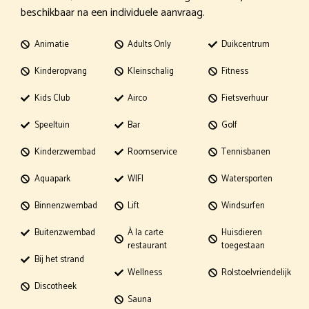
beschikbaar na een individuele aanvraag.
Animatie
Adults Only
Duikcentrum
Kinderopvang
Kleinschalig
Fitness
Kids Club
Airco
Fietsverhuur
Speeltuin
Bar
Golf
Kinderzwembad
Roomservice
Tennisbanen
Aquapark
WIFI
Watersporten
Binnenzwembad
Lift
Windsurfen
Buitenzwembad
À la carte
Huisdieren
restaurant
toegestaan
Bij het strand
Wellness
Rolstoelvriendelijk
Discotheek
Sauna