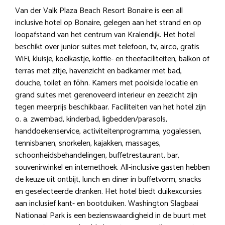
Van der Valk Plaza Beach Resort Bonaire is een all
inclusive hotel op Bonaire, gelegen aan het strand en op
loopafstand van het centrum van Kralendijk. Het hotel
beschikt over junior suites met telefoon, tv, airco, gratis
WiFi, kluisje, koelkastje, koffie- en theefaciliteiten, balkon of
terras met zitje, havenzicht en badkamer met bad,
douche, toilet en föhn. Kamers met poolside locatie en
grand suites met gerenoveerd interieur en zeezicht zijn
tegen meerprijs beschikbaar. Faciliteiten van het hotel zijn
o. a. zwembad, kinderbad, ligbedden/parasols,
handdoekenservice, activiteitenprogramma, yogalessen,
tennisbanen, snorkelen, kajakken, massages,
schoonheidsbehandelingen, buffetrestaurant, bar,
souvenirwinkel en internethoek. All-inclusive gasten hebben
de keuze uit ontbijt, lunch en diner in buffetvorm, snacks
en geselecteerde dranken. Het hotel biedt duikexcursies
aan inclusief kant- en bootduiken. Washington Slagbaai
Nationaal Park is een bezienswaardigheid in de buurt met