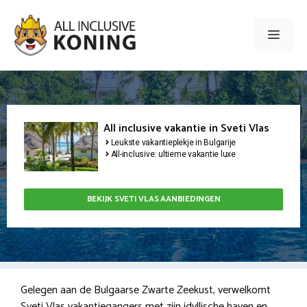
Ga
naar
Men
de
inhoud
All inclusive vakantie in Sveti Vlas
Leukste vakantieplekje in Bulgarije
All-inclusive: ultieme vakantie luxe
BEKIJK SVETI VLAS AANBIEDINGEN
Gelegen aan de Bulgaarse Zwarte Zeekust, verwelkomt
Sveti Vlas vakantiegangers met zijn idyllische haven en