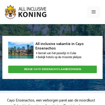
Ga
naar
Men
de
inhoud
All inclusive vakantie in Cayo
Ensenachos
Geniet van het paradijs in Cuba
Bekijk hotels op de mooiste plekjes
BEKIJK CAYO ENSENACHOS AANBIEDINGEN
Cayo Ensenachos, een verborgen parel aan de noordkust