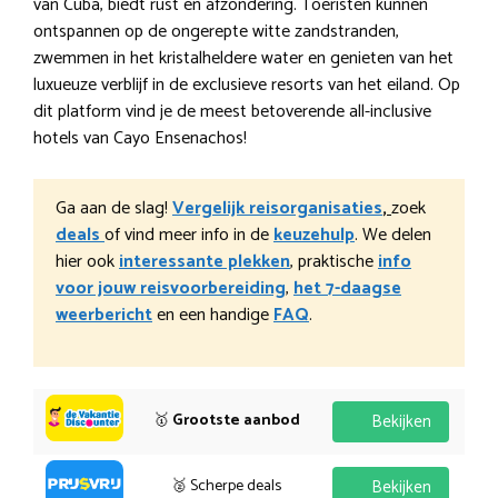
van Cuba, biedt rust en afzondering. Toeristen kunnen
ontspannen op de ongerepte witte zandstranden,
zwemmen in het kristalheldere water en genieten van het
luxueuze verblijf in de exclusieve resorts van het eiland. Op
dit platform vind je de meest betoverende all-inclusive
hotels van Cayo Ensenachos!
Ga aan de slag!
Vergelijk reisorganisaties
,
zoek
deals
of vind meer info in de
keuzehulp
. We delen
hier ook
interessante plekken
, praktische
info
voor jouw reisvoorbereiding
,
het 7-daagse
weerbericht
en een handige
FAQ
.
🥇
Grootste aanbod
Bekijken
🥈 Scherpe deals
Bekijken