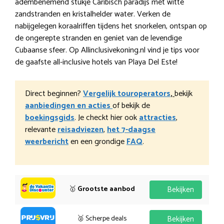
adembenemend stukje Caribisch paradijs met witte
zandstranden en kristalhelder water. Verken de
nabijgelegen koraalriffen tijdens het snorkelen, ontspan op
de ongerepte stranden en geniet van de levendige
Cubaanse sfeer. Op Allinclusivekoning.nl vind je tips voor
de gaafste all-inclusive hotels van Playa Del Este!
Direct beginnen?
Vergelijk touroperators
,
bekijk
aanbiedingen en acties
of bekijk de
boekingsgids
. Je checkt hier ook
attracties
,
relevante
reisadviezen
,
het 7-daagse
weerbericht
en een grondige
FAQ
.
🥇
Grootste aanbod
Bekijken
🥈 Scherpe deals
Bekijken