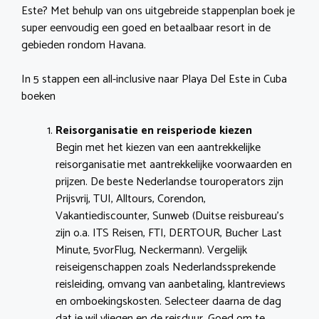
Este? Met behulp van ons uitgebreide stappenplan boek je
super eenvoudig een goed en betaalbaar resort in de
gebieden rondom Havana.
In 5 stappen een all-inclusive naar Playa Del Este in Cuba
boeken
Reisorganisatie en reisperiode kiezen
Begin met het kiezen van een aantrekkelijke
reisorganisatie met aantrekkelijke voorwaarden en
prijzen. De beste Nederlandse touroperators zijn
Prijsvrij, TUI, Alltours, Corendon,
Vakantiediscounter, Sunweb (Duitse reisbureau’s
zijn o.a. ITS Reisen, FTI, DERTOUR, Bucher Last
Minute, 5vorFlug, Neckermann). Vergelijk
reiseigenschappen zoals Nederlandssprekende
reisleiding, omvang van aanbetaling, klantreviews
en omboekingskosten. Selecteer daarna de dag
dat je wil vliegen en de reisduur. Goed om te