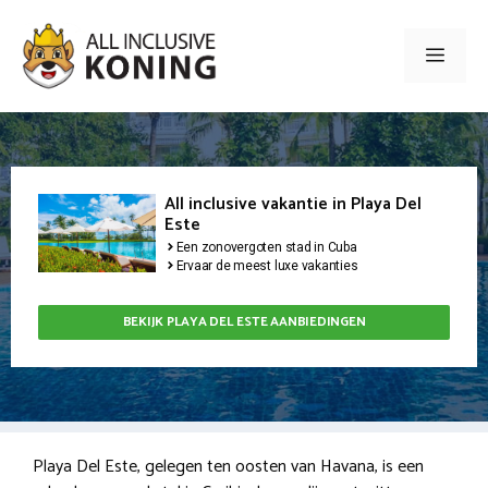
Ga
naar
Men
de
inhoud
All inclusive vakantie in Playa Del
Este
Een zonovergoten stad in Cuba
Ervaar de meest luxe vakanties
BEKIJK PLAYA DEL ESTE AANBIEDINGEN
Playa Del Este, gelegen ten oosten van Havana, is een