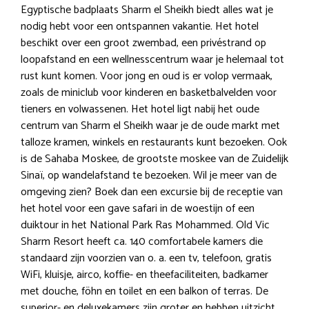
Egyptische badplaats Sharm el Sheikh biedt alles wat je
nodig hebt voor een ontspannen vakantie. Het hotel
beschikt over een groot zwembad, een privéstrand op
loopafstand en een wellnesscentrum waar je helemaal tot
rust kunt komen. Voor jong en oud is er volop vermaak,
zoals de miniclub voor kinderen en basketbalvelden voor
tieners en volwassenen. Het hotel ligt nabij het oude
centrum van Sharm el Sheikh waar je de oude markt met
talloze kramen, winkels en restaurants kunt bezoeken. Ook
is de Sahaba Moskee, de grootste moskee van de Zuidelijk
Sinaï, op wandelafstand te bezoeken. Wil je meer van de
omgeving zien? Boek dan een excursie bij de receptie van
het hotel voor een gave safari in de woestijn of een
duiktour in het National Park Ras Mohammed. Old Vic
Sharm Resort heeft ca. 140 comfortabele kamers die
standaard zijn voorzien van o. a. een tv, telefoon, gratis
WiFi, kluisje, airco, koffie- en theefaciliteiten, badkamer
met douche, föhn en toilet en een balkon of terras. De
superior- en deluxekamers zijn groter en hebben uitzicht