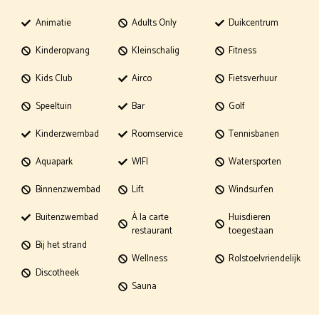
Animatie
Adults Only
Duikcentrum
Kinderopvang
Kleinschalig
Fitness
Kids Club
Airco
Fietsverhuur
Speeltuin
Bar
Golf
Kinderzwembad
Roomservice
Tennisbanen
Aquapark
WIFI
Watersporten
Binnenzwembad
Lift
Windsurfen
Buitenzwembad
À la carte
Huisdieren
restaurant
toegestaan
Bij het strand
Wellness
Rolstoelvriendelijk
Discotheek
Sauna