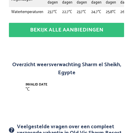
dagen
dagen
dagen
dagen
dagen
dagen
Watertemperaturen
23,7°C
22,7°C
23,7°C
24,7°C
25,8°C
26,8°C
BEKIJK ALLE AANBIEDINGEN
Overzicht weersverwachting Sharm el Sheikh,
Egypte
INVALID DATE
°
C
Veelgestelde vragen over een compleet