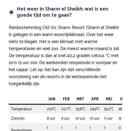
Het weer in Sharm el Sheikh: wat is een
goede tijd om te gaan?
Reisbestemming Old Vic Sharm Resort (Sharm el Sheikh)
is gelegen in een warm woestijnklimaat. Over het weer
niets te klagen. Het is een klimaat met warme
temperaturen en veel zon. De meest warme maand is Juli.
De temperatuur is dan al snel 40,2 graden celcius °C met
zo’n 13 uur zon. De aanbevolen reisperiode is voorjaar en
het najaar. Let op: het kan zijn dat verschillende
voorziening van de resorts in de winterperiode niet
toegankelijk zijn.
JAN
FEB
MRT
APR
MEI
JUN
Temperatuur
21,6°C
22,7°C
25,8°C
29,9°C
35,0°C
38,1°C
Zonuren
8 uur
9 uur
10 uur
10 uur
11 uur
13 uur
1
1
1
1
1
0
Regendagen