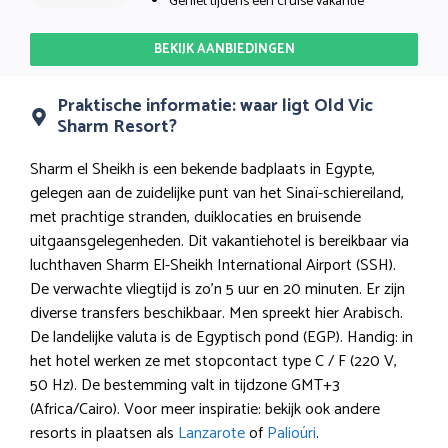
Geniet tijdens een cruise vakantie
BEKIJK AANBIEDINGEN
Praktische informatie: waar ligt Old Vic
Sharm Resort?
Sharm el Sheikh is een bekende badplaats in Egypte,
gelegen aan de zuidelijke punt van het Sinaï-schiereiland,
met prachtige stranden, duiklocaties en bruisende
uitgaansgelegenheden. Dit vakantiehotel is bereikbaar via
luchthaven Sharm El-Sheikh International Airport (SSH).
De verwachte vliegtijd is zo’n 5 uur en 20 minuten. Er zijn
diverse transfers beschikbaar. Men spreekt hier Arabisch.
De landelijke valuta is de Egyptisch pond (EGP). Handig: in
het hotel werken ze met stopcontact type C / F (220 V,
50 Hz). De bestemming valt in tijdzone GMT+3
(Africa/Cairo). Voor meer inspiratie: bekijk ook andere
resorts in plaatsen als
Lanzarote
of
Palioúri
.