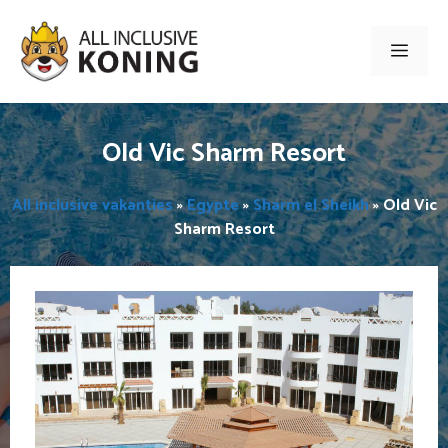
Ga
naar
Men
de
inhoud
Old Vic Sharm Resort
All inclusive vakanties
»
Egypte
»
Sharm el Sheikh
»
Old Vic
Sharm Resort