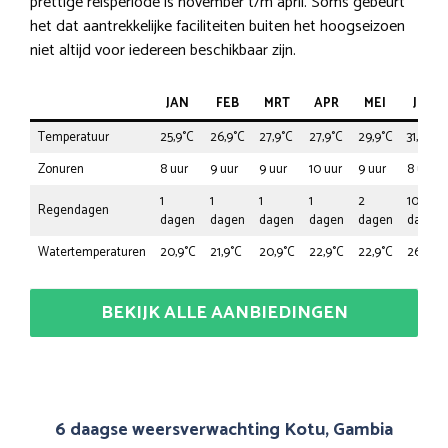
prettige reisperiode is november t/m april. Soms gebeurt
het dat aantrekkelijke faciliteiten buiten het hoogseizoen
niet altijd voor iedereen beschikbaar zijn.
JAN
FEB
MRT
APR
MEI
JUN
Temperatuur
25,9°C
26,9°C
27,9°C
27,9°C
29,9°C
31,8°C
Zonuren
8 uur
9 uur
9 uur
10 uur
9 uur
8 uur
1
1
1
1
2
10
Regendagen
dagen
dagen
dagen
dagen
dagen
dagen
Watertemperaturen
20,9°C
21,9°C
20,9°C
22,9°C
22,9°C
26,9°C
BEKIJK ALLE AANBIEDINGEN
6 daagse weersverwachting Kotu, Gambia