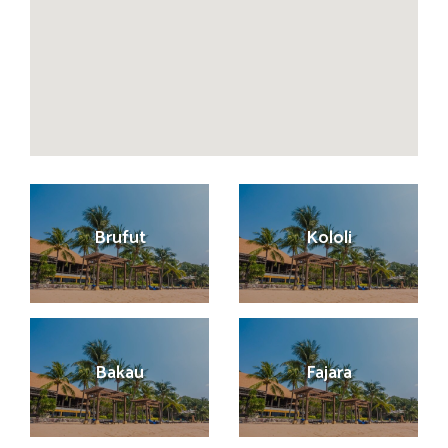
Brufut
Kololi
Bakau
Fajara