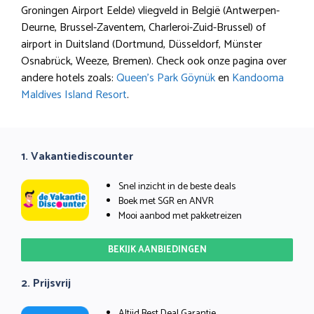
Groningen Airport Eelde) vliegveld in België (Antwerpen-
Deurne, Brussel-Zaventem, Charleroi-Zuid-Brussel) of
airport in Duitsland (Dortmund, Düsseldorf, Münster
Osnabrück, Weeze, Bremen). Check ook onze pagina over
andere hotels zoals:
Queen’s Park Göynük
en
Kandooma
Maldives Island Resort
.
1. Vakantiediscounter
Snel inzicht in de beste deals
Boek met SGR en ANVR
Mooi aanbod met pakketreizen
BEKIJK AANBIEDINGEN
2. Prijsvrij
Altijd Best Deal Garantie