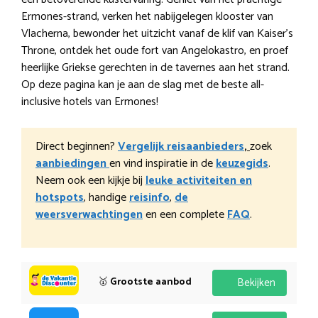
Ermones-strand, verken het nabijgelegen klooster van
Vlacherna, bewonder het uitzicht vanaf de klif van Kaiser’s
Throne, ontdek het oude fort van Angelokastro, en proef
heerlijke Griekse gerechten in de tavernes aan het strand.
Op deze pagina kan je aan de slag met de beste all-
inclusive hotels van Ermones!
Direct beginnen?
Vergelijk reisaanbieders
,
zoek
aanbiedingen
en vind inspiratie in de
keuzegids
.
Neem ook een kijkje bij
leuke activiteiten en
hotspots
, handige
reisinfo
,
de
weersverwachtingen
en een complete
FAQ
.
🥇
Grootste aanbod
Bekijken