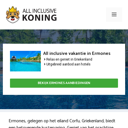
Ga
naar
Men
de
inhoud
All inclusive vakantie in Ermones
Relax en geniet in Griekenland
Uitgebreid aanbod aan hotels
BEKIJK ERMONES AANBIEDINGEN
Ermones, gelegen op het eiland Corfu, Griekenland, biedt
een betoverende kustervaring. Geniet van het prachtige