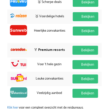
🥈 Scherpe deals
Bekijken
🥉 Voordelige hotels
Bekijken
Heerlijke zonvakanties
Bekijken
🏅
Premium resorts
Bekijken
Voor 't hele gezin
Bekijken
Leuke zonvakanties
Bekijken
Veelzijdig aanbod
Bekijken
Klik hier
voor een compleet overzicht met de reisbureaus.