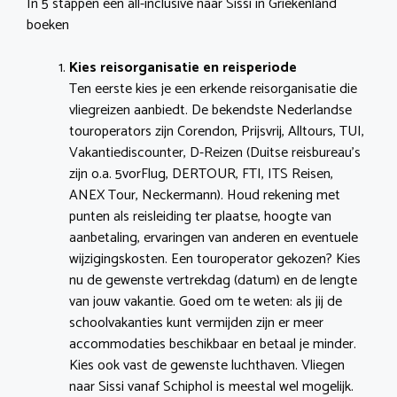
In 5 stappen een all-inclusive naar Sissi in Griekenland
boeken
Kies reisorganisatie en reisperiode
Ten eerste kies je een erkende reisorganisatie die
vliegreizen aanbiedt. De bekendste Nederlandse
touroperators zijn Corendon, Prijsvrij, Alltours, TUI,
Vakantiediscounter, D-Reizen (Duitse reisbureau’s
zijn o.a. 5vorFlug, DERTOUR, FTI, ITS Reisen,
ANEX Tour, Neckermann). Houd rekening met
punten als reisleiding ter plaatse, hoogte van
aanbetaling, ervaringen van anderen en eventuele
wijzigingskosten. Een touroperator gekozen? Kies
nu de gewenste vertrekdag (datum) en de lengte
van jouw vakantie. Goed om te weten: als jij de
schoolvakanties kunt vermijden zijn er meer
accommodaties beschikbaar en betaal je minder.
Kies ook vast de gewenste luchthaven. Vliegen
naar Sissi vanaf Schiphol is meestal wel mogelijk.