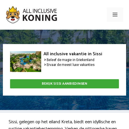
Ga
naar
Men
de
inhoud
All inclusive vakantie in Sissi
Beleef de magie in Griekenland
Ervaar de meest luxe vakanties
BEKIJK SISSI AANBIEDINGEN
Sissi, gelegen op het eiland Kreta, biedt een idyllische en
rustige vakantiebestemming. Verken de pittoreske haven