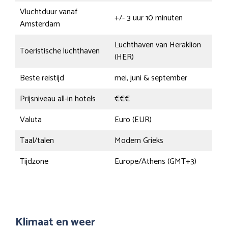
Vluchtduur vanaf
+/- 3 uur 10 minuten
Amsterdam
Luchthaven van Heraklion
Toeristische luchthaven
(HER)
Beste reistijd
mei, juni & september
Prijsniveau all-in hotels
€€€
Valuta
Euro (EUR)
Taal/talen
Modern Grieks
Tijdzone
Europe/Athens (GMT+3)
Klimaat en weer