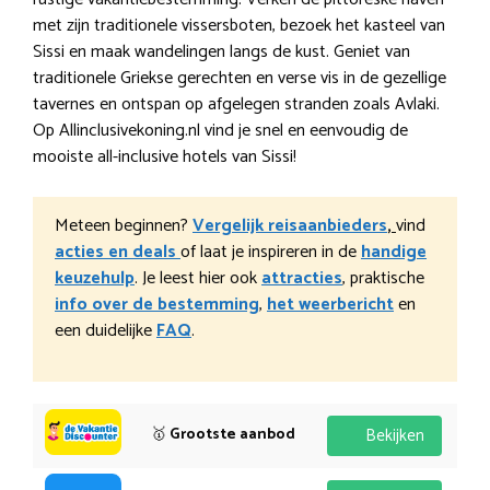
met zijn traditionele vissersboten, bezoek het kasteel van
Sissi en maak wandelingen langs de kust. Geniet van
traditionele Griekse gerechten en verse vis in de gezellige
tavernes en ontspan op afgelegen stranden zoals Avlaki.
Op Allinclusivekoning.nl vind je snel en eenvoudig de
mooiste all-inclusive hotels van Sissi!
Meteen beginnen?
Vergelijk reisaanbieders
,
vind
acties en deals
of laat je inspireren in de
handige
keuzehulp
. Je leest hier ook
attracties
, praktische
info over de bestemming
,
het weerbericht
en
een duidelijke
FAQ
.
🥇
Grootste aanbod
Bekijken