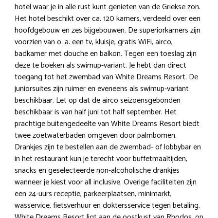
hotel waar je in alle rust kunt genieten van de Griekse zon.
Het hotel beschikt over ca. 120 kamers, verdeeld over een
hoofdgebouw en zes bijgebouwen. De superiorkamers zijn
voorzien van o. a. een tv, kluisje, gratis WiFi, airco,
badkamer met douche en balkon. Tegen een toeslag zijn
deze te boeken als swimup-variant. Je hebt dan direct
toegang tot het zwembad van White Dreams Resort. De
juniorsuites zijn ruimer en eveneens als swimup-variant
beschikbaar. Let op dat de airco seizoensgebonden
beschikbaar is van half juni tot half september. Het
prachtige buitengedeelte van White Dreams Resort biedt
twee zoetwaterbaden omgeven door palmbomen.
Drankjes zijn te bestellen aan de zwembad- of lobbybar en
in het restaurant kun je terecht voor buffetmaaltijden,
snacks en geselecteerde non-alcoholische drankjes
wanneer je kiest voor all inclusive. Overige faciliteiten zijn
een 24-uurs receptie, parkeerplaatsen, minimarkt,
wasservice, fietsverhuur en doktersservice tegen betaling.
White Dreams Resort ligt aan de oostkust van Rhodos, op