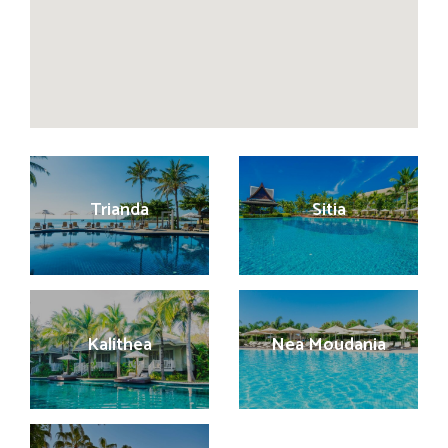
Trianda
Sitia
Kalithea
Nea Moudania