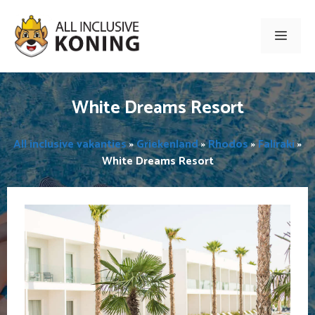
Ga
naar
Men
de
inhoud
White Dreams Resort
All inclusive vakanties
»
Griekenland
»
Rhodos
»
Faliraki
»
White Dreams Resort