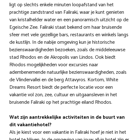
ligt op slechts enkele minuten loopafstand van het
prachtige zandstrand van Faliraki, waar je kunt genieten
van kristalhelder water en een panoramisch uitzicht op de
Egeïsche Zee. Faliraki staat bekend om haar bruisende
sfeer met vele gezellige bars, restaurants en winkels langs
de kustlijn. In de nabije omgeving kun je historische
bezienswaardigheden bezoeken, zoals de middeleeuwse
stad Rhodos en de Akropolis van Lindos. Ook biedt
Rhodos mogelijkheden voor excursies naar
adembenemende natuurlijke bezienswaardigheden, zoals
de Vlindervallei en de berg Attavyros. Kortom, White
Dreams Resort biedt de perfecte locatie voor een
vakantie vol zon, zee, cultuur en uitgaansleven in het
bruisende Faliraki op het prachtige eiland Rhodos.
Wat zijn aantrekkelijke activiteiten in de buurt van
dit vakantiehotel?
Als je kiest voor een vakantie in Faliraki hoef je niet in het
hotel te blijven. In de omgeving van jouw all-in hotel zijn er