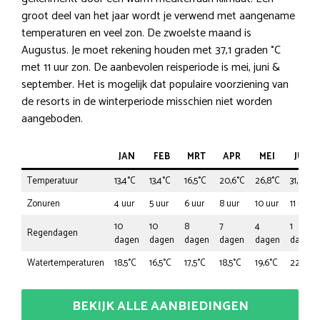
groot deel van het jaar wordt je verwend met aangename
temperaturen en veel zon. De zwoelste maand is
Augustus. Je moet rekening houden met 37,1 graden °C
met 11 uur zon. De aanbevolen reisperiode is mei, juni &
september. Het is mogelijk dat populaire voorziening van
de resorts in de winterperiode misschien niet worden
aangeboden.
JAN
FEB
MRT
APR
MEI
JUN
Temperatuur
13,4°C
13,4°C
16,5°C
20,6°C
26,8°C
31,9°C
Zonuren
4 uur
5 uur
6 uur
8 uur
10 uur
11 uur
10
10
8
7
4
1
Regendagen
dagen
dagen
dagen
dagen
dagen
dagen
Watertemperaturen
18,5°C
16,5°C
17,5°C
18,5°C
19,6°C
22,7°C
BEKIJK ALLE AANBIEDINGEN