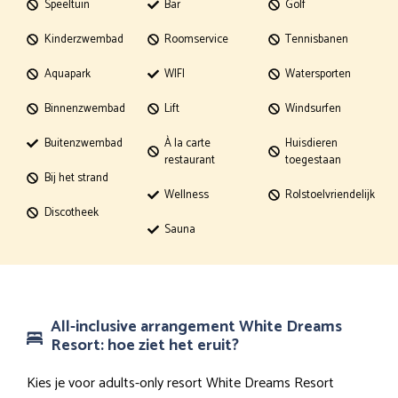
Speeltuin
Bar
Golf
Kinderzwembad
Roomservice
Tennisbanen
Aquapark
WIFI
Watersporten
Binnenzwembad
Lift
Windsurfen
Buitenzwembad
À la carte
Huisdieren
restaurant
toegestaan
Bij het strand
Wellness
Rolstoelvriendelijk
Discotheek
Sauna
All-inclusive arrangement White Dreams
Resort: hoe ziet het eruit?
Kies je voor adults-only resort White Dreams Resort