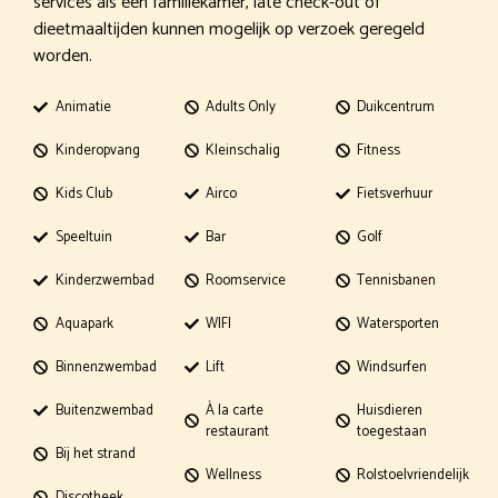
services als een familiekamer, late check-out of
dieetmaaltijden kunnen mogelijk op verzoek geregeld
worden.
Animatie
Adults Only
Duikcentrum
Kinderopvang
Kleinschalig
Fitness
Kids Club
Airco
Fietsverhuur
Speeltuin
Bar
Golf
Kinderzwembad
Roomservice
Tennisbanen
Aquapark
WIFI
Watersporten
Binnenzwembad
Lift
Windsurfen
Buitenzwembad
À la carte
Huisdieren
restaurant
toegestaan
Bij het strand
Wellness
Rolstoelvriendelijk
Discotheek