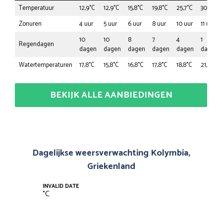
Temperatuur
12,9°C
12,9°C
15,8°C
19,8°C
25,7°C
30,7°C
Zonuren
4 uur
5 uur
6 uur
8 uur
10 uur
11 uur
10
10
8
7
4
1
Regendagen
dagen
dagen
dagen
dagen
dagen
dagen
Watertemperaturen
17,8°C
15,8°C
16,8°C
17,8°C
18,8°C
21,8°C
BEKIJK ALLE AANBIEDINGEN
Dagelijkse weersverwachting Kolymbia,
Griekenland
INVALID DATE
°
C