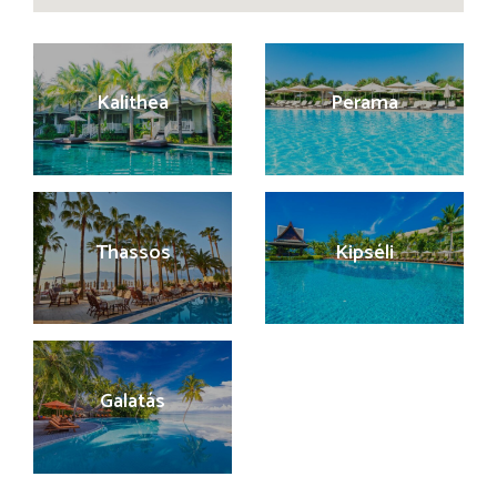
Kalithea
Perama
Thassos
Kipséli
Galatás