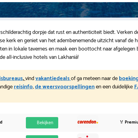
 schilderachtig dorpje dat rust en authenticiteit biedt. Verken 
nse kerk en geniet van het adembenemende uitzicht vanaf de 
hten in lokale tavernes en maak een boottocht naar afgelegen 
e all-inclusive hotels van Lakhaniá!
eisbureaus
,
vind
vakantiedeals
of ga meteen naar de
boekin
andige
reisinfo
,
de weersvoorspellingen
en een duidelijke
F
od
Bekijken
🏅
Premi