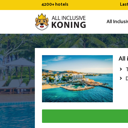
Ga
4200+ hotels
Las
naar
de
All Inclus
inhoud
All
D