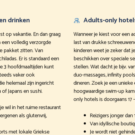
en drinken
Adults-only hotel
ist op vakantie. En dan graag
Wanneer je kiest voor een ad
n een volledig verzorgde
last van drukke schreeuwen
je pakket zitten. Van
kinderen weet je zeker dat je
chiladas. Er is standaard een
beschikken over speciale se
de 3 hoofdmaaltijden kunt
stellen. Wat dacht je bijv. va
steeds vaker ook
duo-massages, infinity pools
ie helemaal zijn ingericht
dineren. Zoek je een unieke 
 of Japans en sushi.
hoogwaardige swim-up kamer
only hotels is doorgaans 17 – 
 wil in het ruime restaurant
ergenen als glutenvrij,
Reizigers jonger dan 
Van idyllische bouti
rts met lokale Griekse
Je wordt niet gehind