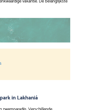
enkwaardige vakantie. De belangrijkste
s
park in Lakhaniá
g zwemparadijs. Verschillende