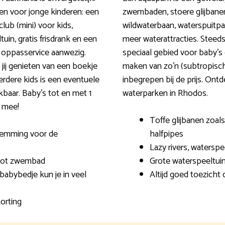
en voor jonge kinderen: een
zwembaden, stoere glijbanen 
lub (mini) voor kids,
wildwaterbaan, waterspuitpar
n, gratis frisdrank en een
meer waterattracties. Steed
en oppasservice aanwezig.
speciaal gebied voor baby’s
jij genieten van een boekje
maken van zo’n (subtropisch) 
rdere kids is een eventuele
inbegrepen bij de prijs. On
baar. Baby’s tot en met 1
waterparken in Rhodos.
g mee!
Toffe glijbanen zoals 
temming voor de
halfpipes
Lazy rivers, watersp
root zwembad
Grote waterspeeltui
 babybedje kun je in veel
Altijd goed toezich
orting