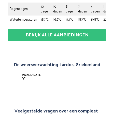
10
10
8
7
4
1
Regendagen
dagen
dagen
dagen
dagen
dagen
dagen
Watertemperaturen
18,7°C
16,6°C
17,7°C
18,7°C
19,8°C
22,9°C
BEKIJK ALLE AANBIEDINGEN
De weersverwachting Lárdos, Griekenland
INVALID DATE
°
C
Veelgestelde vragen over een compleet