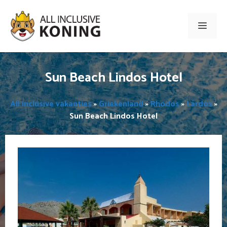
Ga
naar
Men
de
inhoud
Sun Beach Lindos Hotel
All inclusive vakanties
»
Griekenland
»
Rhodos
»
Lárdos
»
Sun Beach Lindos Hotel