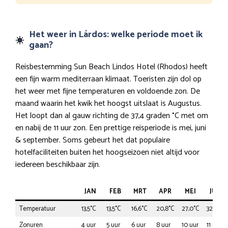
Het weer in Lárdos: welke periode moet ik
gaan?
Reisbestemming Sun Beach Lindos Hotel (Rhodos) heeft
een fijn warm mediterraan klimaat. Toeristen zijn dol op
het weer met fijne temperaturen en voldoende zon. De
maand waarin het kwik het hoogst uitslaat is Augustus.
Het loopt dan al gauw richting de 37,4 graden °C met om
en nabij de 11 uur zon. Een prettige reisperiode is mei, juni
& september. Soms gebeurt het dat populaire
hotelfaciliteiten buiten het hoogseizoen niet altijd voor
iedereen beschikbaar zijn.
JAN
FEB
MRT
APR
MEI
JUN
Temperatuur
13,5°C
13,5°C
16,6°C
20,8°C
27,0°C
32,2°C
Zonuren
4 uur
5 uur
6 uur
8 uur
10 uur
11 uur