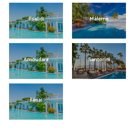
Psalidi
Máleme
Amoudara
Santorini
Fánai