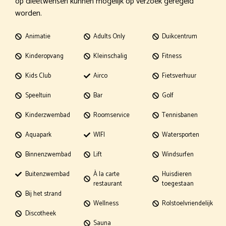
op dieetwensen kunnen mogelijk op verzoek geregeld
worden.
Animatie
Adults Only
Duikcentrum
Kinderopvang
Kleinschalig
Fitness
Kids Club
Airco
Fietsverhuur
Speeltuin
Bar
Golf
Kinderzwembad
Roomservice
Tennisbanen
Aquapark
WIFI
Watersporten
Binnenzwembad
Lift
Windsurfen
Buitenzwembad
À la carte
Huisdieren
restaurant
toegestaan
Bij het strand
Wellness
Rolstoelvriendelijk
Discotheek
Sauna