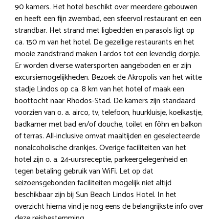
90 kamers. Het hotel beschikt over meerdere gebouwen
en heeft een fijn zwembad, een sfeervol restaurant en een
strandbar. Het strand met ligbedden en parasols ligt op
ca. 150 m van het hotel. De gezellige restaurants en het
mooie zandstrand maken Lardos tot een levendig dorpje.
Er worden diverse watersporten aangeboden en er zijn
excursiemogelijkheden. Bezoek de Akropolis van het witte
stadje Lindos op ca. 8 km van het hotel of maak een
boottocht naar Rhodos-Stad. De kamers zijn standaard
voorzien van o. a. airco, tv, telefoon, huurkluisje, koelkastje,
badkamer met bad en/of douche, toilet en föhn en balkon
of terras. All-inclusive omvat maaltijden en geselecteerde
nonalcoholische drankjes. Overige faciliteiten van het
hotel zijn o. a. 24-uursreceptie, parkeergelegenheid en
tegen betaling gebruik van WiFi. Let op dat
seizoensgebonden faciliteiten mogelijk niet altijd
beschikbaar zijn bij Sun Beach Lindos Hotel. In het
overzicht hierna vind je nog eens de belangrijkste info over
deze reisbestemming.