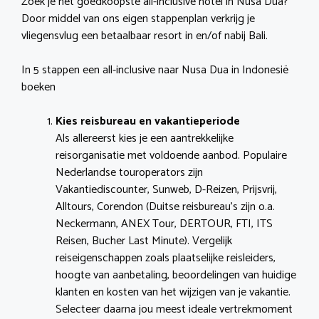
Zoek je het goedkoopste all-inclusive hotel in Nusa Dua?
Door middel van ons eigen stappenplan verkrijg je
vliegensvlug een betaalbaar resort in en/of nabij Bali.
In 5 stappen een all-inclusive naar Nusa Dua in Indonesië
boeken
Kies reisbureau en vakantieperiode
Als allereerst kies je een aantrekkelijke
reisorganisatie met voldoende aanbod. Populaire
Nederlandse touroperators zijn
Vakantiediscounter, Sunweb, D-Reizen, Prijsvrij,
Alltours, Corendon (Duitse reisbureau’s zijn o.a.
Neckermann, ANEX Tour, DERTOUR, FTI, ITS
Reisen, Bucher Last Minute). Vergelijk
reiseigenschappen zoals plaatselijke reisleiders,
hoogte van aanbetaling, beoordelingen van huidige
klanten en kosten van het wijzigen van je vakantie.
Selecteer daarna jou meest ideale vertrekmoment