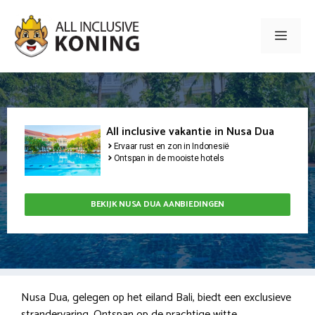
Ga
naar
Men
de
inhoud
All inclusive vakantie in Nusa Dua
Ervaar rust en zon in Indonesië
Ontspan in de mooiste hotels
BEKIJK NUSA DUA AANBIEDINGEN
Nusa Dua, gelegen op het eiland Bali, biedt een exclusieve
strandervaring. Ontspan op de prachtige witte