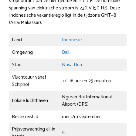
stopcontact dat ze hier gebruiken is C / F. De nominale
spanning van elektrische stroom is 230 V (50 Hz). Deze
Indonesische vakantieregio ligt in de tijdzone GMT+8
(Asia/Makassar).
Land
Indonesië
Omgeving
Bali
Stad
Nusa Dua
Vluchtduur vanaf
+/- 16 uur en 25 minuten
Schiphol
Ngurah Rai International
Lokale luchthaven
Airport (DPS)
Beste reistijd
mei t/m september
Prijsverwachting all-in
€