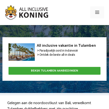
Ga
naar
Men
de
inhoud
All inclusive vakantie in Tulamben
Paradijselijk oord in Indonesië
Ontdek de beste all-in deals
BEKIJK TULAMBEN AANBIEDINGEN
Gelegen aan de noordoostkust van Bali, verwelkomt
Tulamben duikliefhebbers met zijn prachtige