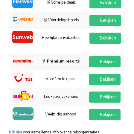
🥈 Scherpe deals
Bekijken
🥉 Voordelige hotels
Bekijken
Heerlijke zonvakanties
Bekijken
🏅
Premium resorts
Bekijken
Voor 't hele gezin
Bekijken
Leuke zonvakanties
Bekijken
Veelzijdig aanbod
Bekijken
Klik hier
voor aanvullende info over de reisorganisaties.