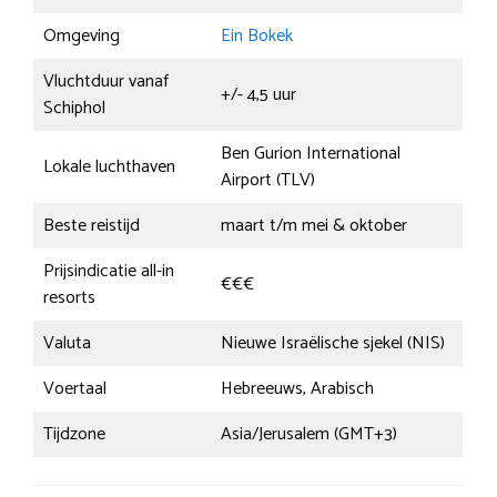
Omgeving
Ein Bokek
Vluchtduur vanaf
+/- 4,5 uur
Schiphol
Ben Gurion International
Lokale luchthaven
Airport (TLV)
Beste reistijd
maart t/m mei & oktober
Prijsindicatie all-in
€€€
resorts
Valuta
Nieuwe Israëlische sjekel (NIS)
Voertaal
Hebreeuws, Arabisch
Tijdzone
Asia/Jerusalem (GMT+3)