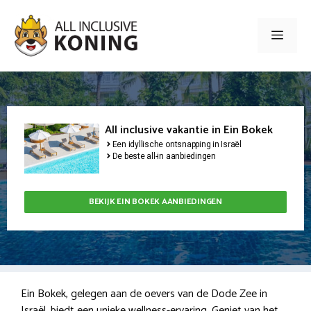
Ga
naar
Men
de
inhoud
All inclusive vakantie in Ein Bokek
Een idyllische ontsnapping in Israël
De beste all-in aanbiedingen
BEKIJK EIN BOKEK AANBIEDINGEN
Ein Bokek, gelegen aan de oevers van de Dode Zee in
Israël, biedt een unieke wellness-ervaring. Geniet van het