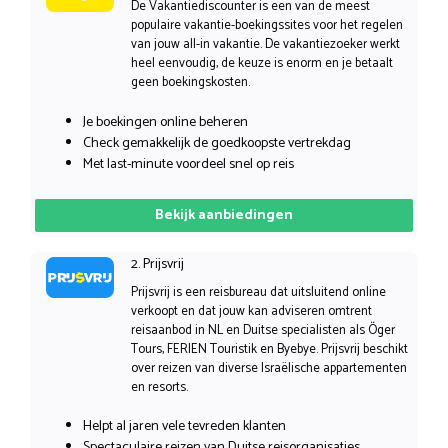
De Vakantiediscounter is een van de meest
populaire vakantie-boekingssites voor het regelen
van jouw all-in vakantie. De vakantiezoeker werkt
heel eenvoudig, de keuze is enorm en je betaalt
geen boekingskosten.
Je boekingen online beheren
Check gemakkelijk de goedkoopste vertrekdag
Met last-minute voordeel snel op reis
Bekijk aanbiedingen
2. Prijsvrij
Prijsvrij is een reisbureau dat uitsluitend online
verkoopt en dat jouw kan adviseren omtrent
reisaanbod in NL en Duitse specialisten als Öger
Tours, FERIEN Touristik en Byebye. Prijsvrij beschikt
over reizen van diverse Israëlische appartementen
en resorts.
Helpt al jaren vele tevreden klanten
Spectaculaire reizen van Duitse reisorganisaties