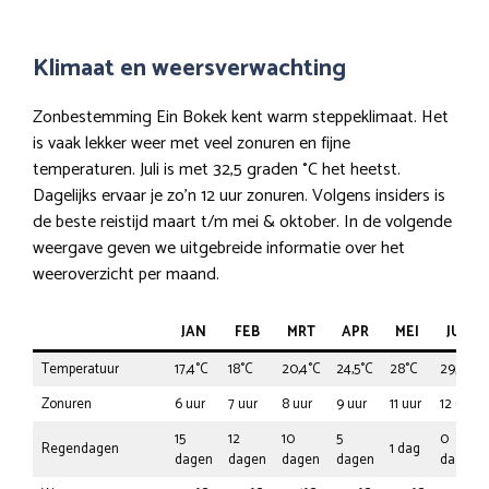
Klimaat en weersverwachting
Zonbestemming Ein Bokek kent warm steppeklimaat. Het
is vaak lekker weer met veel zonuren en fijne
temperaturen. Juli is met 32,5 graden °C het heetst.
Dagelijks ervaar je zo’n 12 uur zonuren. Volgens insiders is
de beste reistijd maart t/m mei & oktober. In de volgende
weergave geven we uitgebreide informatie over het
weeroverzicht per maand.
JAN
FEB
MRT
APR
MEI
JUN
Temperatuur
17,4°C
18°C
20,4°C
24,5°C
28°C
29,3°C
Zonuren
6 uur
7 uur
8 uur
9 uur
11 uur
12 uur
15
12
10
5
0
Regendagen
1 dag
dagen
dagen
dagen
dagen
dagen