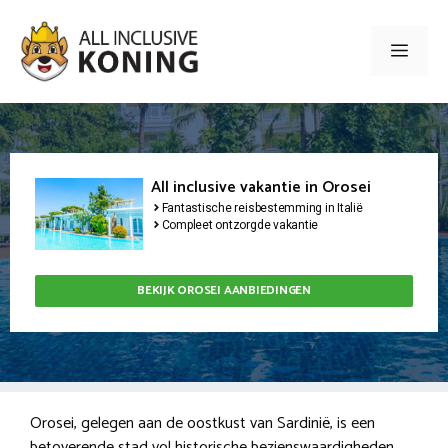
Ga
naar
Men
de
inhoud
All inclusive vakantie in Orosei
Fantastische reisbestemming in Italië
Compleet ontzorgde vakantie
BEKIJK OROSEI AANBIEDINGEN
Orosei, gelegen aan de oostkust van Sardinië, is een
betoverende stad vol historische bezienswaardigheden.