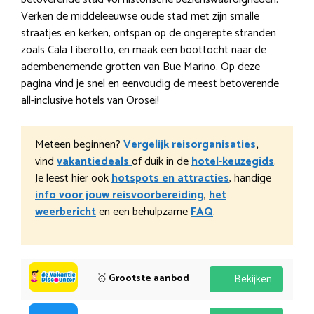
Verken de middeleeuwse oude stad met zijn smalle
straatjes en kerken, ontspan op de ongerepte stranden
zoals Cala Liberotto, en maak een boottocht naar de
adembenemende grotten van Bue Marino. Op deze
pagina vind je snel en eenvoudig de meest betoverende
all-inclusive hotels van Orosei!
Meteen beginnen?
Vergelijk reisorganisaties
,
vind
vakantiedeals
of duik in de
hotel-keuzegids
.
Je leest hier ook
hotspots en attracties
, handige
info voor jouw reisvoorbereiding
,
het
weerbericht
en een behulpzame
FAQ
.
🥇
Grootste aanbod
Bekijken