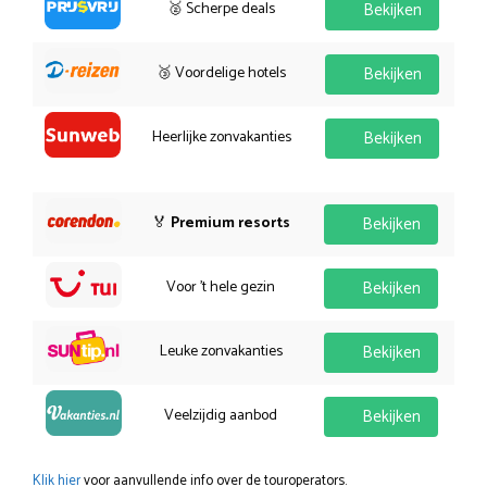
🥈 Scherpe deals
Bekijken
🥉 Voordelige hotels
Bekijken
Heerlijke zonvakanties
Bekijken
🏅
Premium resorts
Bekijken
Voor 't hele gezin
Bekijken
Leuke zonvakanties
Bekijken
Veelzijdig aanbod
Bekijken
Klik hier
voor aanvullende info over de touroperators.