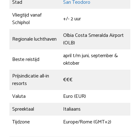
Stad
San Teodoro
Vliegtijd vanaf
+/- 2 uur
Schiphol
Olbia Costa Smeralda Airport
Regionale luchthaven
(OLB)
april t/m juni, september &
Beste reistijd
oktober
Prijsindicatie all-in
€€€
resorts
Valuta
Euro (EUR)
Spreektaal
Italiaans
Tijdzone
Europe/Rome (GMT+2)