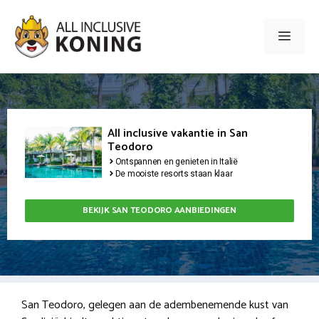
Ga
naar
Men
de
inhoud
All inclusive vakantie in San
Teodoro
Ontspannen en genieten in Italië
De mooiste resorts staan klaar
BEKIJK SAN TEODORO AANBIEDINGEN
San Teodoro, gelegen aan de adembenemende kust van