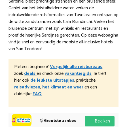
Sardinië, biedt prachtige stranden en een bruisende sfeer.
Geniet van het kristalheldere water, verken de
indrukwekkende rotsformaties van Tavolara en ontspan op
de witte zandstranden zoals Cala Brandinchi. Verken het
bruisende centrum met zijn winkels en restaurants en
proef de heerlijke Sardijnse gerechten. Op deze webpagina
vind je snel en eenvoudig de mooiste all-inclusive hotels
van San Teodoro!
Meteen beginnen?
Vergelijk alle reisbureaus
,
zoek
deals
en check onze
vakantiegids
. Je treft
hier ook
de leukste uitstapjes
, praktische
reisadviezen
,
het klimaat en weer
en een
duidelijke
FAQ
.
🥇
Grootste aanbod
Bekijken