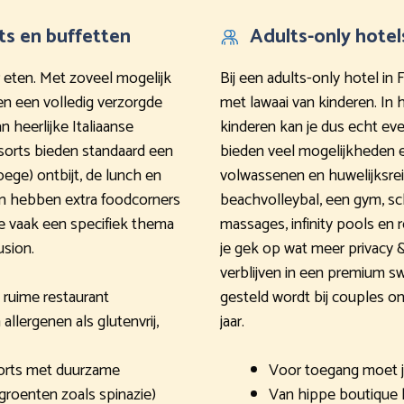
ts en buffetten
Adults-only hotel
r eten. Met zoveel mogelijk
Bij een adults-only hotel in
een een volledig verzorgde
met lawaai van kinderen. In 
Van heerlijke Italiaanse
kinderen kan je dus echt eve
esorts bieden standaard een
bieden veel mogelijkheden en 
oege) ontbijt, de lunch en
volwassenen en huwelijksreiz
ren hebben extra foodcorners
beachvolleybal, een gym, 
ie vaak een specifiek thema
massages, infinity pools en 
usion.
je gek op wat meer privacy 
verblijven in een premium sw
t ruime restaurant
gesteld wordt bij couples on
allergenen als glutenvrij,
jaar.
orts met duurzame
Voor toegang moet je 
 groenten zoals spinazie)
Van hippe boutique h