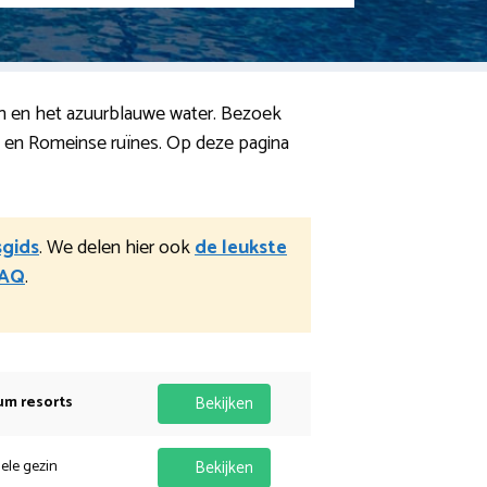
nden en het azuurblauwe water. Bezoek
se en Romeinse ruïnes. Op deze pagina
sgids
. We delen hier ook
de leukste
AQ
.
um resorts
Bekijken
hele gezin
Bekijken