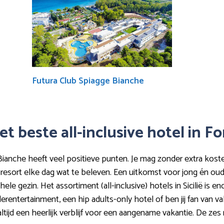
Futura Club Spiagge Bianche
et beste all-inclusive hotel in 
Bianche heeft veel positieve punten. Je mag zonder extra koste
 resort elke dag wat te beleven. Een uitkomst voor jong én ou
ele gezin. Het assortiment (all-inclusive) hotels in Sicilië is en
erentertainment, een hip adults-only hotel of ben jij fan van v
tijd een heerlijk verblijf voor een aangename vakantie. De ze