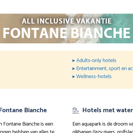
▸ Adults-only hotels
▸ Entertainment, sport en act
▸ Wellness-hotels
n Fontane Bianche
Hotels met water
 in Fontane Bianche is een
Een aquapark is de droom va
ingen hebben van alles te
glijbanen (lazy rivers, golfs