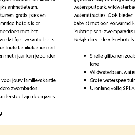
ijks animatieteam,
waterspuitpark, wildwaterb
inen, gratis ijsjes en
waterattracties. Ook bieden
ommige hotels is er
baby’s) met een verwarmd k
s meedoen met het
(subtropisch) zwemparadijs is 
n dat fijne vakantieboek.
Bekijk direct de all-in-hotel
ventuele familiekamer met
n met 1 jaar kun je zonder
Snelle glijbanen zoals
lane
Wildwaterbaan, wate
 voor jouw familievakantie
Grote waterspeeltui
erdere zwembaden
Urenlang veilig SPL
kinderstoel zijn doorgaans
g