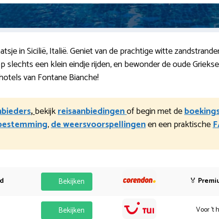
atsje in Sicilië, Italië. Geniet van de prachtige witte zandstra
op slechts een klein eindje rijden, en bewonder de oude Griek
e hotels van Fontane Bianche!
nbieders
,
bekijk
reisaanbiedingen
of begin met de
boeking
 bestemming
,
de weersvoorspellingen
en een praktische
F
od
Bekijken
🏅
Premi
Bekijken
Voor 't 