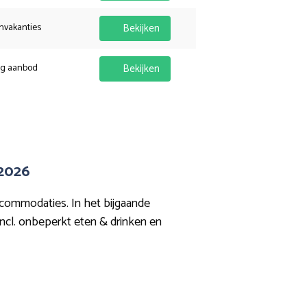
nvakanties
Bekijken
ig aanbod
Bekijken
 2026
ccommodaties. In het bijgaande
s incl. onbeperkt eten & drinken en