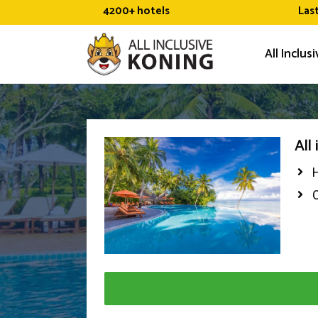
Ga
4200+ hotels
Las
naar
de
All Inclus
inhoud
All
H
O