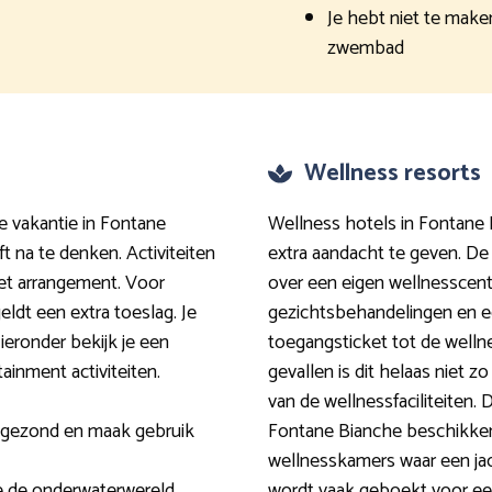
Je hebt niet te maken
zwembad
Wellness resorts
ve vakantie in Fontane
Wellness hotels in Fontane 
ft na te denken. Activiteiten
extra aandacht te geven. De
het arrangement. Voor
over een eigen wellnesscen
eldt een extra toeslag. Je
gezichtsbehandelingen en een
Hieronder bekijk je een
toegangsticket tot de well
ainment activiteiten.
gevallen is dit helaas niet 
van de wellnessfaciliteiten. 
r gezond en maak gebruik
Fontane Bianche beschikken
wellnesskamers waar een jac
e de onderwaterwereld
wordt vaak geboekt voor een