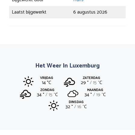
Laatst bijgewerkt
6 augustus 2026
Het Weer In Luxemburg
VRIJDAG
ZATERDAG
14 °
C
29 °
15 °
C
ZONDAG
MAANDAG
34 °
15 °
C
34 °
19 °
C
DINSDAG
32 °
16 °
C