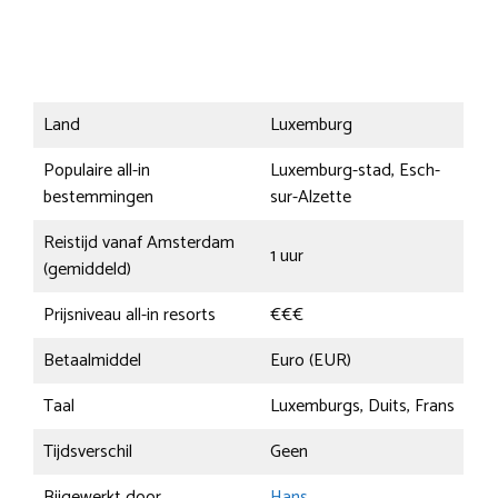
Land
Luxemburg
Populaire all-in
Luxemburg-stad, Esch-
bestemmingen
sur-Alzette
Reistijd vanaf Amsterdam
1 uur
(gemiddeld)
Prijsniveau all-in resorts
€€€
Betaalmiddel
Euro (EUR)
Taal
Luxemburgs, Duits, Frans
Tijdsverschil
Geen
Bijgewerkt door
Hans