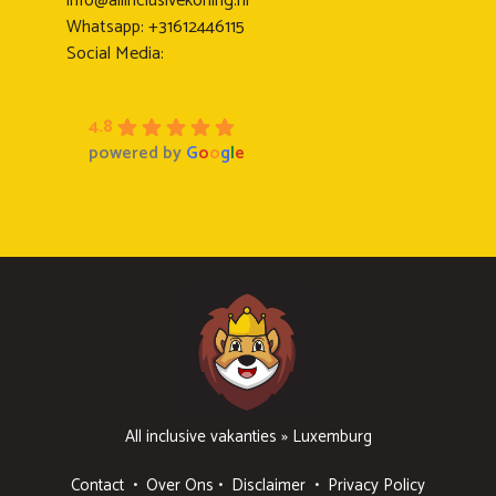
info@allinclusivekoning.nl
Whatsapp: +31612446115
Social Media:
4.8
powered by
G
o
o
g
l
e
All inclusive vakanties
»
Luxemburg
Contact
•
Over Ons
•
Disclaimer
•
Privacy Policy