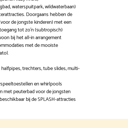
agbad, waterspuitpark, wildwaterbaan)
erattracties. Doorgaans hebben de
 (voor de jongste kinderen) met een
 toegang tot zo’n (subtropisch)
oon bij het all-in arrangement
commodaties met de mooiste
atol.
halfpipes, trechters, tube slides, multi-
erspeeltoestellen en whirlpools
in met peuterbad voor de jongsten
beschikbaar bij de SPLASH-attracties