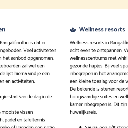
ten
Wellness resorts
 Rangalifinolhu is dat er
Wellness resorts in Rangalif
ngeboden. Veel activiteiten
echt even te ontspannen. V
s in het aanbod opgenomen.
wellnesscentrums met whir
keboarden zal wel een
gezonde hapjes. Bij veel spa-
e lijst hierna vind je een
inbegrepen in het arrangem
 en activiteiten.
een kleine toeslag voor de we
De bekende 5-sterren resort
gie start van de dag in de
hoogwaardige suites en wel
kamer inbegrepen is. Dit zij
e mooiste vissen
huwelijksreis.
, padel en tafeltennis
milie of vrienden een potje
Sauna: een 4/5 ster