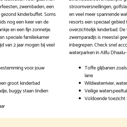
derfeesten, zwembaden, een
stroomversnellingen, golfsl
n gezond kinderbuffet. Soms
en veel meer spannende wat
 kids nog een keer van de
resorts een speciaal gebied
ankje en een fijn zonnetje.
overzichtelijk kinderbad. De
en speciale familiekamer
zwemparadijs is meestal gew
jd van 2 jaar mogen bij veel
inbegrepen. Check snel ac
waterparken in Alifu Dhaalu-
 bestemming voor jouw
Toffe glijbanen zoals 
lane
een groot kinderbad
Wildwaterrivier, wat
dje, buggy staan (indien
Veilige waterspeeltu
Voldoende toezicht 
aar