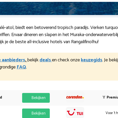
lé-atol, biedt een betoverend tropisch paradijs. Verken turquo
alriffen. Ervaar dineren en slapen in het Muraka-onderwaterver
k je de beste all-inclusive hotels van Rangalifinolhu!
e aanbieders
,
bekijk
deals
en check onze
keuzegids
. Je bek
grondige
FAQ
.
od
Bekijken
🏅
Premi
Bekijken
Voor 't 