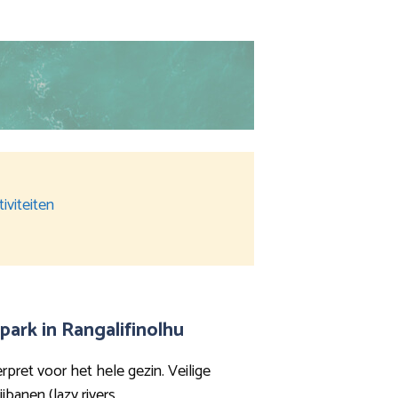
iviteiten
ark in Rangalifinolhu
pret voor het hele gezin. Veilige
banen (lazy rivers,