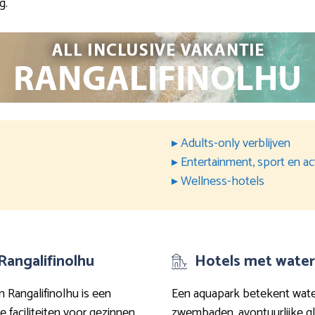
g.
▸ Adults-only verblijven
▸ Entertainment, sport en act
▸ Wellness-hotels
 Rangalifinolhu
Hotels met waterp
n Rangalifinolhu is een
Een aquapark betekent water
 faciliteiten voor gezinnen
zwembaden, avontuurlijke glij