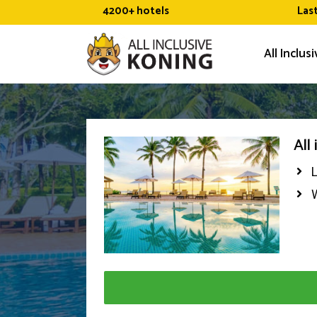
Ga
4200+ hotels
Las
naar
de
All Inclus
inhoud
All
W