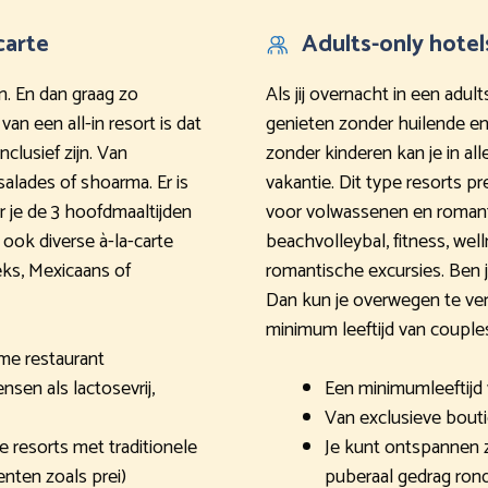
carte
Adults-only hotel
en. En dan graag zo
Als jij overnacht in een adult
an een all-in resort is dat
genieten zonder huilende en
nclusief zijn. Van
zonder kinderen kan je in al
alades of shoarma. Er is
vakantie. Dit type resorts pr
ar je de 3 hoofdmaaltijden
voor volwassenen en romant
ook diverse à-la-carte
beachvolleybal, fitness, wel
eks, Mexicaans of
romantische excursies. Ben 
Dan kun je overwegen te ver
minimum leeftijd van couples 
me restaurant
en als lactosevrij,
Een minimumleeftijd v
Van exclusieve bouti
resorts met traditionele
Je kunt ontspannen
nten zoals prei)
puberaal gedrag ro