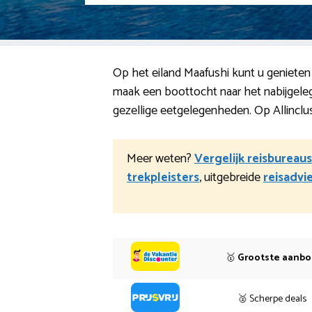
Op het eiland Maafushi kunt u genieten v
maak een boottocht naar het nabijgeleg
gezellige eetgelegenheden. Op Allinclus
Meer weten?
Vergelijk reisbureaus
trekpleisters
, uitgebreide
reisadvi
🥇
Grootste aanb
🥈 Scherpe deals