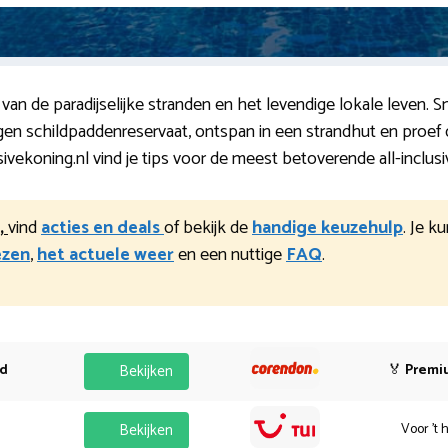
an de paradijselijke stranden en het levendige lokale leven. Sno
en schildpaddenreservaat, ontspan in een strandhut en proef
ivekoning.nl vind je tips voor de meest betoverende all-inclus
,
vind
acties en deals
of bekijk de
handige keuzehulp
. Je k
ezen
,
het actuele weer
en een nuttige
FAQ
.
od
Bekijken
🏅
Premi
Bekijken
Voor 't 