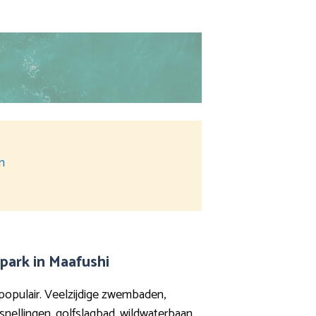
en
park in Maafushi
populair. Veelzijdige zwembaden,
nellingen, golfslagbad, wildwaterbaan,