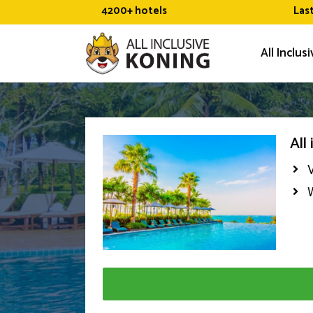
Ga
4200+ hotels
Las
naar
de
All Inclus
inhoud
All