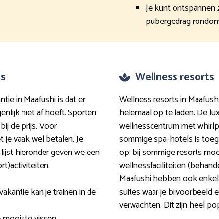
Je kunt ontspannen z
pubergedrag rondom
ls
Wellness resorts
ntie in Maafushi is dat er
Wellness resorts in Maafushi
enlijk niet af hoeft. Sporten
helemaal op te laden. De l
bij de prijs. Voor
wellnesscentrum met whirlp
 je vaak wel betalen. Je
sommige spa-hotels is toega
e lijst hieronder geven we een
op: bij sommige resorts moet
)activiteiten.
wellnessfaciliteiten (behande
Maafushi hebben ook enkel
akantie kan je trainen in de
suites waar je bijvoorbeeld 
verwachten. Dit zijn heel po
e mooiste vissen