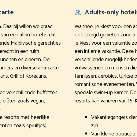
carte
Adults-only hotel
. Daarbij willen we graag
Wanneer je kiest voor een ad
van een all-in hotel is dat
onbezorgd genieten zonder
ssende Maldivische gerechtjes
je kiest voor een vakantie z
 terecht in een ruim
een intieme vakantie. Deze 
 lunchen en dineren. De
verschillende mogelijkheden e
rners en diverse à-la-carte
volwassenen en mensen die o
ans, Grill of Koreaans.
tennissen, aerobics, turkse 
romantische evenementen. W
n de verschillende buffetten
speciale swim-up kamer. De 
 diëten zoals vegan,
resorts kan variëren van 16, 18
j
resorts met heerlijke
Vakantiegangers diene
nten zoals spruitjes)
zijn
Van kleine boutique 