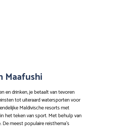
in Maafushi
en en drinken, je betaalt van tevoren
leinsten tot uiteraard watersporten voor
vriendelijke Maldivische resorts met
e in het teken van sport. Met behulp van
e. De meest populaire reisthema’s