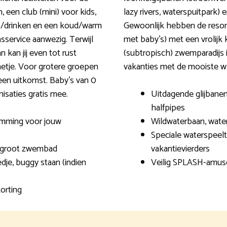
, een club (mini) voor kids,
lazy rivers, waterspuitpark)
ips/drinken en een koud/warm
Gewoonlijk hebben de resor
asservice aanwezig. Terwijl
met baby’s) met een vrolijk 
 kan jij even tot rust
(subtropisch) zwemparadijs is
etje. Voor grotere groepen
vakanties met de mooiste wa
een uitkomst. Baby’s van 0
isaties gratis mee.
Uitdagende glijbanen 
halfpipes
emming voor jouw
Wildwaterbaan, wate
Speciale waterspeelt
n groot zwembad
vakantievierders
dje, buggy staan (indien
Veilig SPLASH-amus
orting