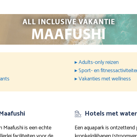
▸ Adults-only reizen
▸ Sport- en fitnessactiviteit
rants
▸ Vakanties met wellness
 Maafushi
Hotels met water
in Maafushi is een echte
Een aquapark is ontzettend 
erlei faciliteiten voor de
kronkelglijbanen (stroomvers