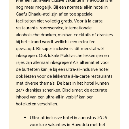
Met een ultra-all-inclusive vakantie in Havodda is er
nog meer mogelijk. Bij een normaal all-in hotel in
Gaafu Dhaalu-atol zijn af en toe speciale
faciliteiten niet volledig gratis. Voor à la carte
restaurants, roomservice, internationale
alcoholische dranken, minibar, cocktails of drankjes
bij het strand wordt wellicht een extra fee
gevraagd. Bij super-inclusive is dit meestal wél
inbegrepen. Ook lokale Maldivische lekkernijen en
ijsjes zijn allemaal inbegrepen! Als alternatief voor
de buffetten kan je bij een ultra-all-inclusive hotel
ook kiezen voor de lekkerste à-la-carte restaurants
met diverse thema’s. De bars in het hotel kunnen
24/7 drankjes schenken. Disclaimer: de accurate
inhoud van een ultra-all-in verblijf kan per
hotelketen verschillen.
Ultra-all-inclusive hotel in augustus 2026
voor luxe vakanties in Havodda met het