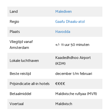
Land
Malediven
Regio
Gaafu Dhaalu-atol
Plaats
Havodda
Vliegtijd vanaf
+/- 11 uur 50 minuten
Amsterdam
Kaadedhdhoo Airport
Lokale luchthaven
(KDM)
Beste reistijd
december t/m februari
Prijsindicatie all-in hotels
€€€€
Betaalmiddel
Maldivische rufiyaa (MVR)
Voertaal
Maldivisch