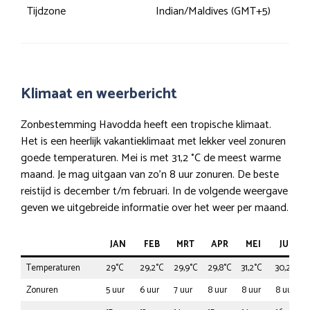
Tijdzone
Indian/Maldives (GMT+5)
Klimaat en weerbericht
Zonbestemming Havodda heeft een tropische klimaat.
Het is een heerlijk vakantieklimaat met lekker veel zonuren
goede temperaturen. Mei is met 31,2 °C de meest warme
maand. Je mag uitgaan van zo’n 8 uur zonuren. De beste
reistijd is december t/m februari. In de volgende weergave
geven we uitgebreide informatie over het weer per maand.
JAN
FEB
MRT
APR
MEI
JUN
Temperaturen
29°C
29,2°C
29,9°C
29,8°C
31,2°C
30,2°C
Zonuren
5 uur
6 uur
7 uur
8 uur
8 uur
8 uur