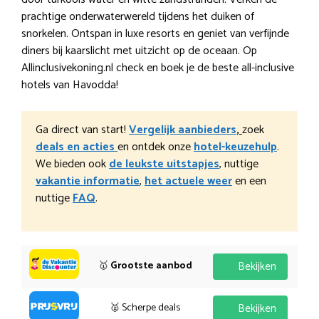
prachtige onderwaterwereld tijdens het duiken of
snorkelen. Ontspan in luxe resorts en geniet van verfijnde
diners bij kaarslicht met uitzicht op de oceaan. Op
Allinclusivekoning.nl check en boek je de beste all-inclusive
hotels van Havodda!
Ga direct van start!
Vergelijk aanbieders
,
zoek
deals en acties
en ontdek onze
hotel-keuzehulp
.
We bieden ook
de leukste uitstapjes
, nuttige
vakantie informatie
,
het actuele weer
en een
nuttige
FAQ
.
🥇
Grootste aanbod
Bekijken
🥈 Scherpe deals
Bekijken