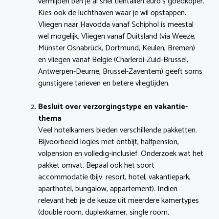
vermijden ben je al snel tientallen euro’s goedkoper.
Kies ook de luchthaven waar je wil opstappen.
Vliegen naar Havodda vanaf Schiphol is meestal
wel mogelijk. Vliegen vanaf Duitsland (via Weeze,
Münster Osnabrück, Dortmund, Keulen, Bremen)
en vliegen vanaf België (Charleroi-Zuid-Brussel,
Antwerpen-Deurne, Brussel-Zaventem) geeft soms
gunstigere tarieven en betere vliegtijden.
Besluit over verzorgingstype en vakantie-
thema
Veel hotelkamers bieden verschillende pakketten.
Bijvoorbeeld logies met ontbijt, halfpension,
volpension en volledig-inclusief. Onderzoek wat het
pakket omvat. Bepaal ook het soort
accommodatie (bijv. resort, hotel, vakantiepark,
aparthotel, bungalow, appartement). Indien
relevant heb je de keuze uit meerdere kamertypes
(double room, duplexkamer, single room,