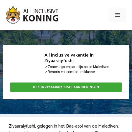
Ga
naar
Men
de
inhoud
All inclusive vakantie in
Ziyaaraiyfushi
Zonovergoten paradijs op de Malediven
Resorts vol comfort en klasse
BEKIJK ZIYAARAIYFUSHI AANBIEDINGEN
Ziyaaraiyfushi, gelegen in het Baa-atol van de Malediven,