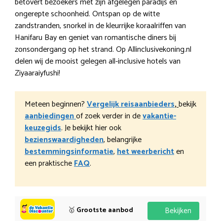
betovert bezoekers met zijn afgelegen paradijs en
ongerepte schoonheid. Ontspan op de witte
zandstranden, snorkel in de kleurrijke koraalriffen van
Hanifaru Bay en geniet van romantische diners bij
zonsondergang op het strand. Op Allinclusivekoning.nl
delen wij de mooist gelegen all-inclusive hotels van
Ziyaaraiyfushi!
Meteen beginnen?
Vergelijk reisaanbieders
,
bekijk
aanbiedingen
of zoek verder in de
vakantie-
keuzegids
. Je bekijkt hier ook
bezienswaardigheden
, belangrijke
bestemmingsinformatie
,
het weerbericht
en
een praktische
FAQ
.
🥇
Grootste aanbod
Bekijken