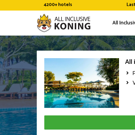
Ga
4200+ hotels
Las
naar
de
All Inclus
inhoud
All
P
V