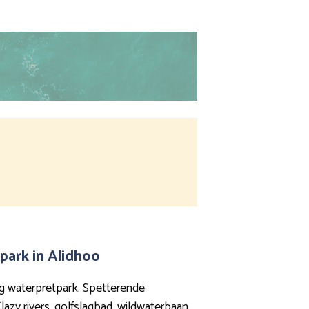
park in Alidhoo
g waterpretpark. Spetterende
azy rivers, golfslagbad, wildwaterbaan,