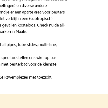
ellingen) en diverse andere
vind je er een aparte area voor peuters
t verblijf in een (subtropisch)
e gevallen kosteloos. Check nu de all-
parken in Maale.
halfpipes, tube slides, multi-lane,
rspeeltoestellen en swim-up bar
n met peuterbad voor de kleinste
ASH-zwemplezier met toezicht