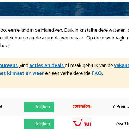
o, een eiland in de Malediven. Duik in kristalheldere wateren, 
ire uitzichten over de azuurblauwe oceaan. Op deze webpagina 
dhoo!
sbureaus
,
vind
acties en deals
of maak gebruik van de
vakant
het klimaat en weer
en een verhelderende
FAQ
.
od
Bekijken
🏅
Premi
Bekijken
Voor 't 