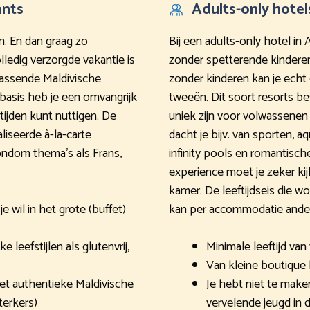
ants
Adults-only hotel
en. En dan graag zo
Bij een adults-only hotel in
lledig verzorgde vakantie is
zonder spetterende kindere
errassende Maldivische
zonder kinderen kan je echt 
 basis heb je een omvangrijk
tweeën. Dit soort resorts bes
tijden kunt nuttigen. De
uniek zijn voor volwassenen
liseerde à-la-carte
dacht je bijv. van sporten, 
rondom thema’s als Frans,
infinity pools en romantisc
experience moet je zeker k
kamer. De leeftijdseis die w
 wil in het grote (buffet)
kan per accommodatie anders z
leefstijlen als glutenvrij,
Minimale leeftijd van 1
Van kleine boutique 
t authentieke Maldivische
Je hebt niet te mak
terkers)
vervelende jeugd in 