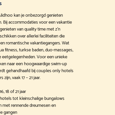
s
 Alidhoo kan je onbezorgd genieten
n. Bij accommodaties voor een vakantie
genieten van quality time met z’n
chikken over allerlei faciliteiten die
 en romantische vakantiegangers. Wat
aqua fitness, turkse baden, duo-massages,
he eetgelegenheden. Voor een unieke
ijken naar een hoogwaardige swim-up
ordt gehandhaafd bij couples only hotels
ijn, vaak 17 – 21 jaar.
6, 18 of 21 jaar
hotels tot kleinschalige bungalows
en met rennende dreumesen en
de gangen