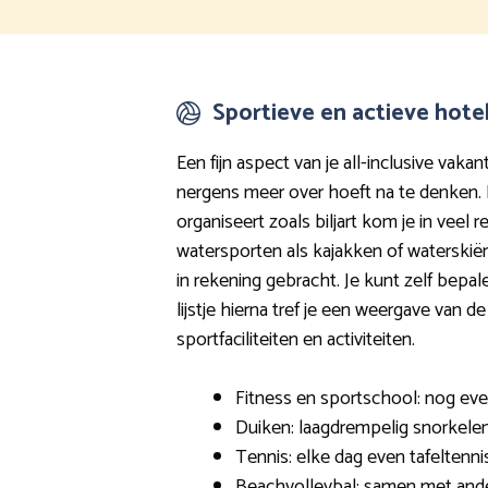
Sportieve en actieve hote
Een fijn aspect van je all-inclusive vakanti
nergens meer over hoeft na te denken.
organiseert zoals biljart kom je in veel 
watersporten als kajakken of waterskië
in rekening gebracht. Je kunt zelf bepale
lijstje hierna tref je een weergave van
sportfaciliteiten en activiteiten.
Fitness en sportschool: nog ev
Duiken: laagdrempelig snorkelen
Tennis: elke dag even tafeltenni
Beachvolleybal: samen met ander