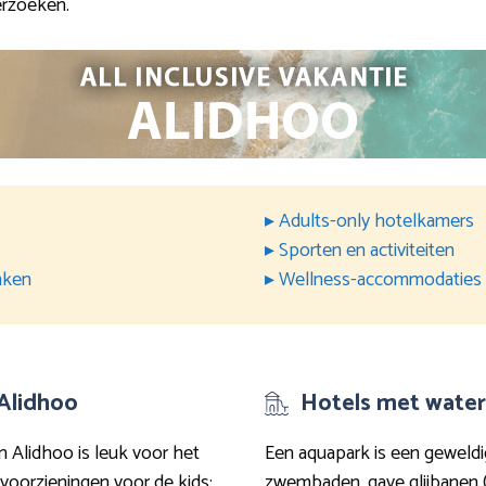
erzoeken.
▸ Adults-only hotelkamers
▸ Sporten en activiteiten
nken
▸ Wellness-accommodaties
 Alidhoo
Hotels met water
in Alidhoo is leuk voor het
Een aquapark is een geweldi
voorzieningen voor de kids:
zwembaden, gave glijbanen (l