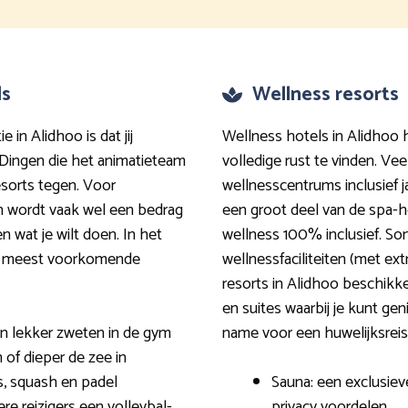
ls
Wellness resorts
e in Alidhoo is dat jij
Wellness hotels in Alidhoo 
 Dingen die het animatieteam
volledige rust te vinden. Ve
resorts tegen. Voor
wellnesscentrums inclusief ja
n wordt vaak wel een bedrag
een groot deel van de spa-hot
n wat je wilt doen. In het
wellness 100% inclusief. So
 de meest voorkomende
wellnessfaciliteiten (met ext
resorts in Alidhoo beschikk
en suites waarbij je kunt ge
en lekker zweten in de gym
name voor een huwelijksreis i
 of dieper de zee in
s, squash en padel
Sauna: een exclusie
e reizigers een volleybal-
privacy voordelen