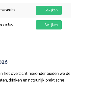
nvakanties
Bekijken
ig aanbod
Bekijken
026
In het overzicht hieronder bieden we de
en, drinken en natuurlijk praktische