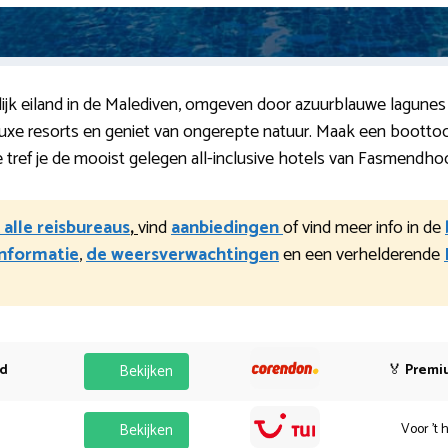
ijk eiland in de Malediven, omgeven door azuurblauwe lagunes 
n luxe resorts en geniet van ongerepte natuur. Maak een bootto
ref je de mooist gelegen all-inclusive hotels van Fasmendho
 alle reisbureaus
,
vind
aanbiedingen
of vind meer info in de
informatie
,
de weersverwachtingen
en een verhelderende
od
Bekijken
🏅
Premi
Bekijken
Voor 't 