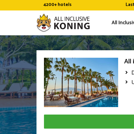
Ga
4200+ hotels
Las
naar
de
All Inclus
inhoud
All
U