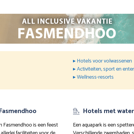
▸ Hotels voor volwassenen
▸ Activiteiten, sport en ent
▸ Wellness-resorts
in Fasmendhoo
Hotels met wate
 in Fasmendhoo is een feest
Een aquapark is een spettere
lerlei faciliteiten voor de
Verschillende zwembaden, sn