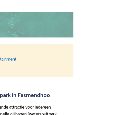
ertainment
rpark in Fasmendhoo
nde attractie voor iedereen.
elle glijbanen (waterspuitpark,