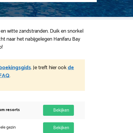
en witte zandstranden. Duik en snorkel
cht naar het nabijgelegen Hanifaru Bay
o!
boekingsgids
. Je treft hier ook
de
FAQ
.
um resorts
Bekijken
hele gezin
Bekijken