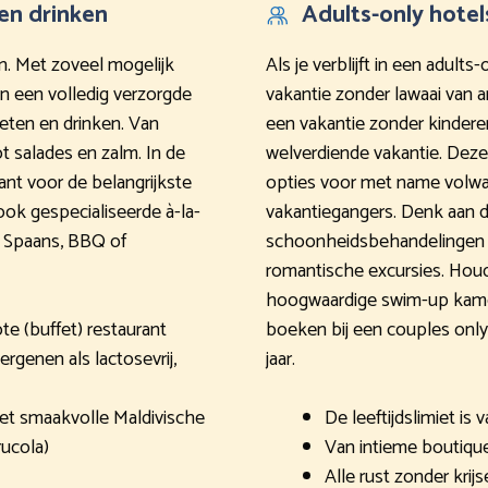
en drinken
Adults-only hotel
en. Met zoveel mogelijk
Als je verblijft in een adul
an een volledig verzorgde
vakantie zonder lawaai van a
r eten en drinken. Van
een vakantie zonder kinderen
t salades en zalm. In de
welverdiende vakantie. Dez
rant voor de belangrijkste
opties voor met name volw
ook gespecialiseerde à-la-
vakantiegangers. Denk aan d
s Spaans, BBQ of
schoonheidsbehandelingen d
romantische excursies. Houd 
hoogwaardige swim-up kamer.
te (buffet) restaurant
boeken bij een couples only r
ergenen als lactosevrij,
jaar.
et smaakvolle Maldivische
De leeftijdslimiet is 
rucola)
Van intieme boutique
Alle rust zonder krij