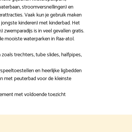
ldwaterbaan, stroomversnellingen) en
erattracties. Vaak kun je gebruik maken
e jongste kinderen) met kinderbad. Het
h) zwemparadijs is in veel gevallen gratis.
de mooiste waterparken in Raa-atol.
zoals trechters, tube slides, halfpipes,
rspeeltoestellen en heerlijke ligbedden
in met peuterbad voor de kleinste
ement met voldoende toezicht