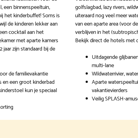
l, een binnenspeeltuin,
golfslagbad, lazy rivers, wi
j het kinderbuffet! Soms is
uiteraard nog veel meer wat
wijl de kinderen lekker aan
van een aparte area (voor d
 een cocktail aan het
verblijven in het (subtropisc
iekamer met aparte kamers
Bekijk direct de hotels met 
 jaar zijn standaard bij de
Uitdagende glijbanen 
multi-lane
oor de familievakantie
Wildwaterrivier, wate
 en een groot kinderbad
Aparte waterspeeltu
inderstoel kun je speciaal
vakantievierders
Veilig SPLASH-amus
orting