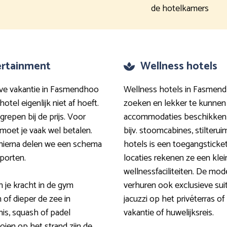
de hotelkamers
tertainment
Wellness hotels
sive vakantie in Fasmendhoo
Wellness hotels in Fasmendh
hotel eigenlijk niet af hoeft.
zoeken en lekker te kunnen
repen bij de prijs. Voor
accommodaties beschikken 
moet je vaak wel betalen.
bijv. stoomcabines, stilterui
st hierna delen we een schema
hotels is een toegangsticket
porten.
locaties rekenen ze een klei
wellnessfaciliteiten. De mo
 je kracht in de gym
verhuren ook exclusieve su
 of dieper de zee in
jacuzzi op het privéterras o
nis, squash of padel
vakantie of huwelijksreis.
oien op het strand zijn de