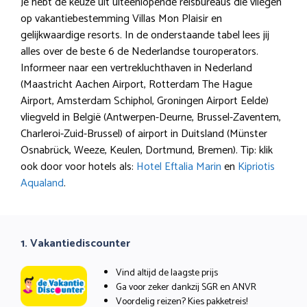
Je hebt de keuze uit uiteenlopende reisbureaus die vliegen
op vakantiebestemming Villas Mon Plaisir en
gelijkwaardige resorts. In de onderstaande tabel lees jij
alles over de beste 6 de Nederlandse touroperators.
Informeer naar een vertrekluchthaven in Nederland
(Maastricht Aachen Airport, Rotterdam The Hague
Airport, Amsterdam Schiphol, Groningen Airport Eelde)
vliegveld in België (Antwerpen-Deurne, Brussel-Zaventem,
Charleroi-Zuid-Brussel) of airport in Duitsland (Münster
Osnabrück, Weeze, Keulen, Dortmund, Bremen). Tip: klik
ook door voor hotels als:
Hotel Eftalia Marin
en
Kipriotis
Aqualand
.
1. Vakantiediscounter
Vind altijd de laagste prijs
Ga voor zeker dankzij SGR en ANVR
Voordelig reizen? Kies pakketreis!