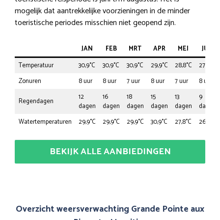
mogelijk dat aantrekkelijke voorzieningen in de minder
toeristische periodes misschien niet geopend zijn.
JAN
FEB
MRT
APR
MEI
JUN
Temperatuur
30,9°C
30,9°C
30,9°C
29,9°C
28,8°C
27,8°C
Zonuren
8 uur
8 uur
7 uur
8 uur
7 uur
8 uur
12
16
18
15
13
9
Regendagen
dagen
dagen
dagen
dagen
dagen
dagen
Watertemperaturen
29,9°C
29,9°C
29,9°C
30,9°C
27,8°C
26,8°C
BEKIJK ALLE AANBIEDINGEN
Overzicht weersverwachting Grande Pointe aux