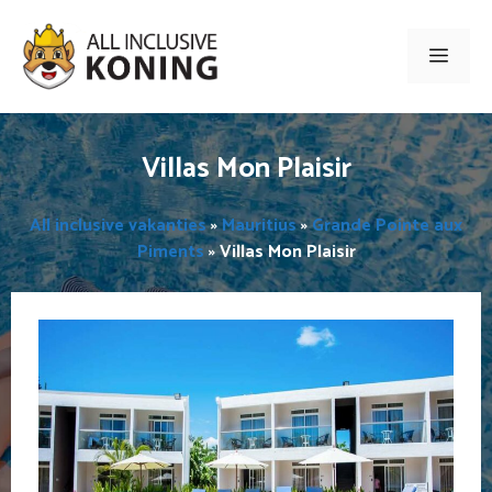
Ga
naar
Men
de
inhoud
Villas Mon Plaisir
All inclusive vakanties
»
Mauritius
»
Grande Pointe aux
Piments
»
Villas Mon Plaisir