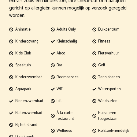
extra’s zoals een kinderstoel, late check-out of maaltijden
gericht op allergieën kunnen mogelijk op verzoek geregeld
worden.
Animatie
Adults Only
Duikcentrum
Kinderopvang
Kleinschalig
Fitness
Kids Club
Airco
Fietsverhuur
Speeltuin
Bar
Golf
Kinderzwembad
Roomservice
Tennisbanen
Aquapark
WIFI
Watersporten
Binnenzwembad
Lift
Windsurfen
Buitenzwembad
À la carte
Huisdieren
restaurant
toegestaan
Bij het strand
Wellness
Rolstoelvriendelijk
Discotheek