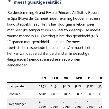
meest gunstige reistijd?
Reisbestemming Grand Riviera Princess All Suites Resort
& Spa (Playa del Carmen) moet rekening houden met een
koud steppeklimaat. Het is hier doorgaans lekker weer
met heerlijke temperaturen en veel zonneschijn. De meest
warme maand is Juli. Overdag is het dan gemiddeld 34,8
°C graden met gemiddeld 7 uur zon. De meest
toeristische reisperiode is december t/m maart. Let op:
het kan zijn dat verschillende diensten in de rustige
(laagseizoen) periodes misschien niet worden
aangeboden.
JAN
FEB
MRT
APR
MEI
JUN
Temperatuur
27,9°C
28,9°C
30,8°C
31,8°C
32,8°C
32,8°C
Zonuren
6 uur
7 uur
8 uur
8 uur
8 uur
7 uur
4
3
2
2
6
11
Regendagen
dagen
dagen
dagen
dagen
dagen
dagen