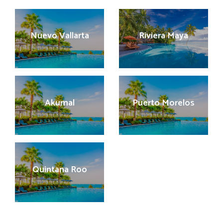
Nuevo Vallarta
Riviera Maya
Akumal
Puerto Morelos
Quintana Roo