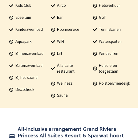
Kids Club
Airco
Fietsverhuur
Speeltuin
Bar
Golf
Kinderzwembad
Roomservice
Tennisbanen
Aquapark
WIFI
Watersporten
Binnenzwembad
Lift
Windsurfen
Buitenzwembad
À la carte
Huisdieren
restaurant
toegestaan
Bij het strand
Wellness
Rolstoelvriendelijk
Discotheek
Sauna
All-inclusive arrangement Grand Riviera
Princess All Suites Resort & Spa: wat hoort