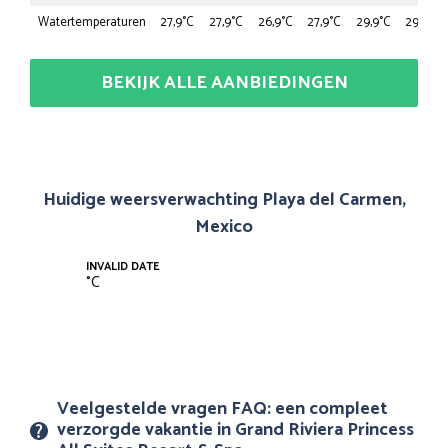
Watertemperaturen
27,9°C
27,9°C
26,9°C
27,9°C
29,9°C
29,9°C
BEKIJK ALLE AANBIEDINGEN
Huidige weersverwachting Playa del Carmen,
Mexico
INVALID DATE
°
C
Veelgestelde vragen FAQ: een compleet
verzorgde vakantie in Grand Riviera Princess