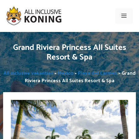
Ga
naar
Men
de
inhoud
Grand Riviera Princess All Suites
Resort & Spa
All inclusive vakanties
»
Mexico
»
Playa del Carmen
»
Grand
Riviera Princess All Suites Resort & Spa