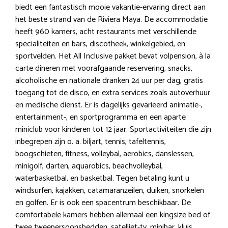
biedt een fantastisch mooie vakantie-ervaring direct aan
het beste strand van de Riviera Maya. De accommodatie
heeft 960 kamers, acht restaurants met verschillende
specialiteiten en bars, discotheek, winkelgebied, en
sportvelden. Het All Inclusive pakket bevat volpension, à la
carte dineren met voorafgaande reservering, snacks,
alcoholische en nationale dranken 24 uur per dag, gratis
toegang tot de disco, en extra services zoals autoverhuur
en medische dienst. Er is dagelijks gevarieerd animatie-,
entertainment-, en sportprogramma en een aparte
miniclub voor kinderen tot 12 jaar. Sportactiviteiten die zijn
inbegrepen zijn o. a. biljart, tennis, tafeltennis,
boogschieten, fitness, volleybal, aerobics, danslessen,
minigolf, darten, aquarobics, beachvolleybal,
waterbasketbal, en basketbal. Tegen betaling kunt u
windsurfen, kajakken, catamaranzeilen, duiken, snorkelen
en golfen. Er is ook een spacentrum beschikbaar. De
comfortabele kamers hebben allemaal een kingsize bed of
twee tweepersoonsbedden, satelliet-tv, minibar, kluis,