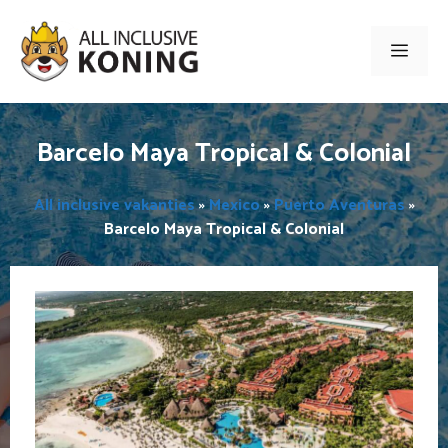
Ga
naar
Men
de
inhoud
Barcelo Maya Tropical & Colonial
All inclusive vakanties
»
Mexico
»
Puerto Aventuras
»
Barcelo Maya Tropical & Colonial