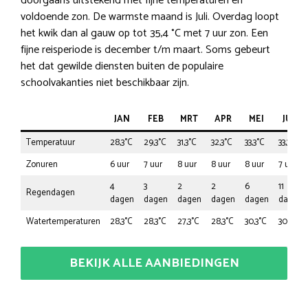
doorgaans uitstekend met fijne temperaturen en
voldoende zon. De warmste maand is Juli. Overdag loopt
het kwik dan al gauw op tot 35,4 °C met 7 uur zon. Een
fijne reisperiode is december t/m maart. Soms gebeurt
het dat gewilde diensten buiten de populaire
schoolvakanties niet beschikbaar zijn.
JAN
FEB
MRT
APR
MEI
JUN
Temperatuur
28,3°C
29,3°C
31,3°C
32,3°C
33,3°C
33,3°C
Zonuren
6 uur
7 uur
8 uur
8 uur
8 uur
7 uur
4
3
2
2
6
11
Regendagen
dagen
dagen
dagen
dagen
dagen
dagen
Watertemperaturen
28,3°C
28,3°C
27,3°C
28,3°C
30,3°C
30,3°C
BEKIJK ALLE AANBIEDINGEN