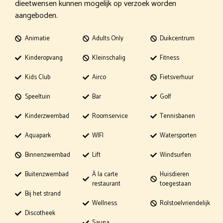
dieetwensen kunnen mogelijk op verzoek worden
aangeboden.
Animatie
Adults Only
Duikcentrum
Kinderopvang
Kleinschalig
Fitness
Kids Club
Airco
Fietsverhuur
Speeltuin
Bar
Golf
Kinderzwembad
Roomservice
Tennisbanen
Aquapark
WIFI
Watersporten
Binnenzwembad
Lift
Windsurfen
Buitenzwembad
À la carte
Huisdieren
restaurant
toegestaan
Bij het strand
Wellness
Rolstoelvriendelijk
Discotheek
Sauna