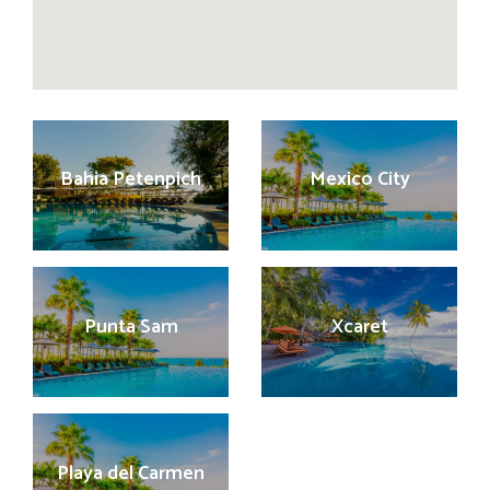
Bahia Petenpich
Mexico City
Punta Sam
Xcaret
Playa del Carmen