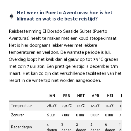
Het weer in Puerto Aventuras: hoe is het
klimaat en wat is de beste reistijd?
Reisbestemming El Dorado Seaside Suites (Puerto
Aventuras) heeft te maken met een koud steppeklimaat.
Het is hier doorgaans lekker weer met lekkere
temperaturen en veel zon. De warmste periode is Juli.
Overdag loopt het kwik dan al gauw op tot 35 °C graden
met zo’n 7 uur zon. Een prettige reistijd is december t/m
maart. Het kan zo zijn dat verschillende faciliteiten van het
resort in de wintertijd niet worden aangeboden.
JAN
FEB
MRT
APR
MEI
JUN
Temperatuur
28,0°C
29,0°C
31,0°C
32,0°C
33,0°C
33,0°C
Zonuren
6 uur
7 uur
8 uur
8 uur
8 uur
7 uur
4
3
2
2
6
11
Regendagen
dagen
dagen
dagen
dagen
dagen
dagen