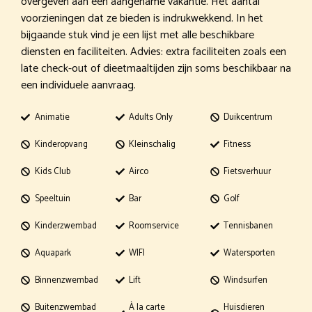
overgeven aan een aangename vakantie. Het aantal
voorzieningen dat ze bieden is indrukwekkend. In het
bijgaande stuk vind je een lijst met alle beschikbare
diensten en faciliteiten. Advies: extra faciliteiten zoals een
late check-out of dieetmaaltijden zijn soms beschikbaar na
een individuele aanvraag.
Animatie
Adults Only
Duikcentrum
Kinderopvang
Kleinschalig
Fitness
Kids Club
Airco
Fietsverhuur
Speeltuin
Bar
Golf
Kinderzwembad
Roomservice
Tennisbanen
Aquapark
WIFI
Watersporten
Binnenzwembad
Lift
Windsurfen
Buitenzwembad
À la carte
Huisdieren