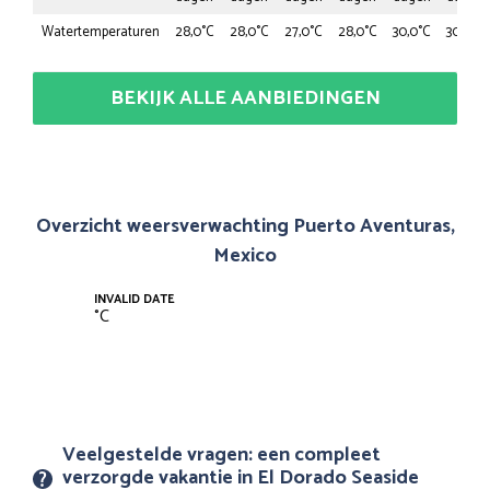
Watertemperaturen
28,0°C
28,0°C
27,0°C
28,0°C
30,0°C
30,0°C
BEKIJK ALLE AANBIEDINGEN
Overzicht weersverwachting Puerto Aventuras,
Mexico
INVALID DATE
°
C
Veelgestelde vragen: een compleet
verzorgde vakantie in El Dorado Seaside