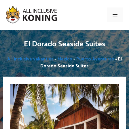
Ga
naar
Men
de
inhoud
El Dorado Seaside Suites
All inclusive vakanties
»
Mexico
»
Puerto Aventuras
»
El
Dorado Seaside Suites