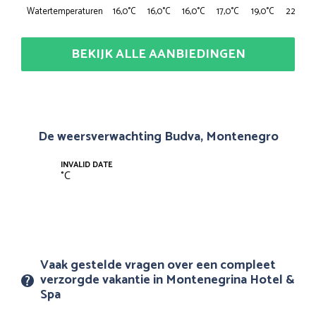
Watertemperaturen
16,0°C
16,0°C
16,0°C
17,0°C
19,0°C
22,0°C
BEKIJK ALLE AANBIEDINGEN
De weersverwachting Budva, Montenegro
INVALID DATE
°
C
Vaak gestelde vragen over een compleet
verzorgde vakantie in Montenegrina Hotel &
Spa