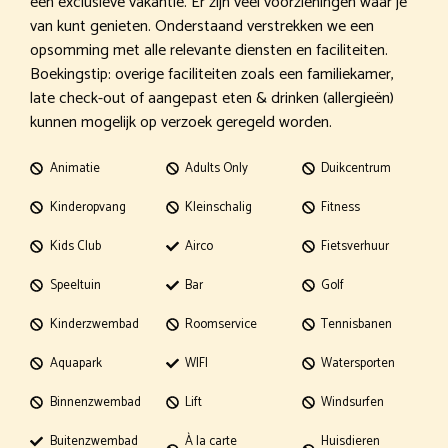
een exclusieve vakantie. Er zijn veel voorzieningen waar je
van kunt genieten. Onderstaand verstrekken we een
opsomming met alle relevante diensten en faciliteiten.
Boekingstip: overige faciliteiten zoals een familiekamer,
late check-out of aangepast eten & drinken (allergieën)
kunnen mogelijk op verzoek geregeld worden.
Animatie
Adults Only
Duikcentrum
Kinderopvang
Kleinschalig
Fitness
Kids Club
Airco
Fietsverhuur
Speeltuin
Bar
Golf
Kinderzwembad
Roomservice
Tennisbanen
Aquapark
WIFI
Watersporten
Binnenzwembad
Lift
Windsurfen
Buitenzwembad
À la carte
Huisdieren