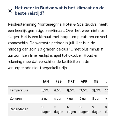
Het weer in Budva: wat is het klimaat en de
beste reistijd?
Reisbestemming Montenegrina Hotel & Spa (Budva) heeft
een heerlijk gematigd zeeklimaat. Over het weer niets te
klagen. Het is een klimaat met hoge temperaturen en veel
zonneschijn. De warmste periode is Juli. Het is in de
middag dan zo’n 30 graden celcius °C met plus minus 11
uur zon. Een fijne reistijd is april tot oktober. Houd er
rekening mee dat verschillende faciliteiten in de
winterperiode niet toegankelijk zijn.
JAN
FEB
MRT
APR
MEI
JUN
Temperatuur
8,0°C
9,0°C
13,0°C
17,0°C
23,0°C
26,0°C
Zonuren
4 uur
4 uur
5 uur
6 uur
8 uur
9 uur
12
11
12
12
9
8
Regendagen
dagen
dagen
dagen
dagen
dagen
dagen