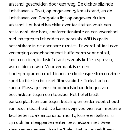
afstand, gescheiden door een weg. De dichtstbijzijnde
luchthaven is Tivat, op ongeveer 25 km afstand, en de
luchthaven van Podgorica ligt op ongeveer 60 km
afstand. Het hotel beschikt over faciliteiten zoals een
restaurant, drie bars, conferentieruimte en een zwembad
met inbegrepen ligbedden en parasols. WiFi is gratis
beschikbaar in de openbare ruimtes. Er wordt all-inclusive
verzorging aangeboden met buffetvorm voor ontbijt,
lunch en diner, inclusief drankjes zoals koffie, espresso,
water, bier en wijn. Voor vermaak is er een
kinderprogramma met binnen- en buitenspeeltuin en zijn er
sportfaciliteiten inclusief fitnessruimte, Turks bad en
sauna. Massages en schoonheidsbehandelingen zijn
beschikbaar tegen een toeslag. Het hotel biedt
parkeerplaatsen aan tegen betaling en onder voorbehoud
van beschikbaarheid. De kamers zijn voorzien van moderne
faciliteiten zoals airconditioning, tv, kluisje en balkon. Er
zijn ook familieappartementen beschikbaar met twee
slaapkamers en een douche/toilet. Let op: er geldt een