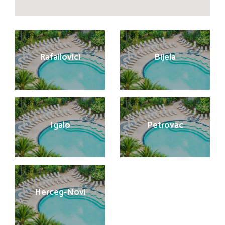
Rafailovici
Bijela
Igalo
Petrovac
Herceg-Novi