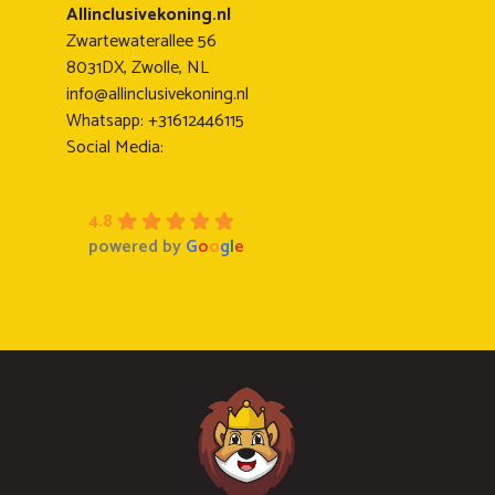
Allinclusivekoning.nl
Zwartewaterallee 56
8031DX, Zwolle, NL
info@allinclusivekoning.nl
Whatsapp: +31612446115
Social Media:
4.8
powered by
G
o
o
g
l
e