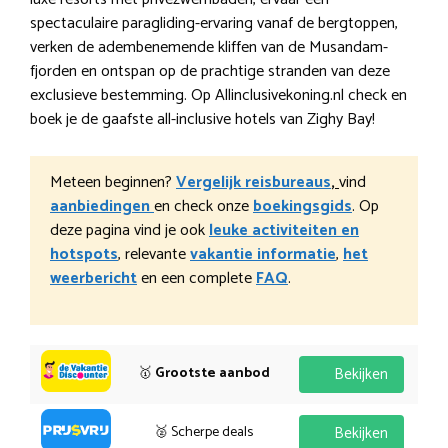
spectaculaire paragliding-ervaring vanaf de bergtoppen,
verken de adembenemende kliffen van de Musandam-
fjorden en ontspan op de prachtige stranden van deze
exclusieve bestemming. Op Allinclusivekoning.nl check en
boek je de gaafste all-inclusive hotels van Zighy Bay!
Meteen beginnen?
Vergelijk reisbureaus
,
vind
aanbiedingen
en check onze
boekingsgids
. Op
deze pagina vind je ook
leuke activiteiten en
hotspots
, relevante
vakantie informatie
,
het
weerbericht
en een complete
FAQ
.
🥇
Grootste aanbod
Bekijken
🥈 Scherpe deals
Bekijken