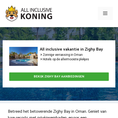
Ga
naar
Men
de
inhoud
All inclusive vakantie in Zighy Bay
Zonnige verrassing in Oman
Hotels op de allermooiste plekjes
BEKIJK ZIGHY BAY AANBIEDINGEN
Betreed het betoverende Zighy Bay in Oman. Geniet van
luxe resorts met privézwembaden, ervaar een