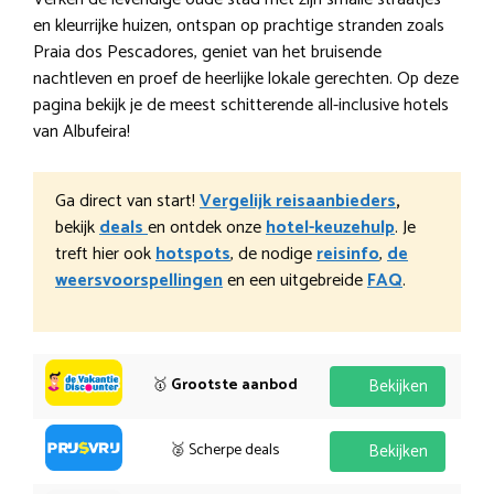
en kleurrijke huizen, ontspan op prachtige stranden zoals
Praia dos Pescadores, geniet van het bruisende
nachtleven en proef de heerlijke lokale gerechten. Op deze
pagina bekijk je de meest schitterende all-inclusive hotels
van Albufeira!
Ga direct van start!
Vergelijk reisaanbieders
,
bekijk
deals
en ontdek onze
hotel-keuzehulp
. Je
treft hier ook
hotspots
, de nodige
reisinfo
,
de
weersvoorspellingen
en een uitgebreide
FAQ
.
🥇
Grootste aanbod
Bekijken
🥈 Scherpe deals
Bekijken