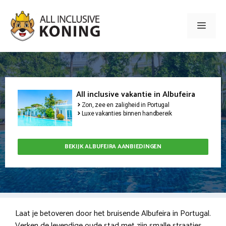
Ga
naar
Men
de
inhoud
All inclusive vakantie in Albufeira
Zon, zee en zaligheid in Portugal
Luxe vakanties binnen handbereik
BEKIJK ALBUFEIRA AANBIEDINGEN
Laat je betoveren door het bruisende Albufeira in Portugal.
Verken de levendige oude stad met zijn smalle straatjes