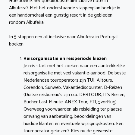
Hoe boek ik het goedkoopste all-inclusive hotel in
Albufeira? Met het onderstaande stappenplan boek je in
een handomdraai een gunstig resort in de gebieden
rondom Albufeira.
In 5 stappen een all-inclusive naar Albufeira in Portugal
boeken
Reisorganisatie en reisperiode kiezen
Je reis start met het zoeken naar een aantrekkelijke
reisorganisatie met veel vakantie-aanbod. De beste
Nederlandse touroperators zijn TUI, Alltours,
Corendon, Sunweb, Vakantiediscounter, D-Reizen
(Duitse reisbureau’s zijn o.a. DERTOUR, ITS Reisen,
Bucher Last Minute, ANEX Tour, FTI, 5vorFlug).
Overweeg voorwaarden als reisleiding ter plaatse,
omvang van aanbetaling, beoordelingen van
huidige klanten en eventuele wijzigingskosten. Een
touroperator gekozen? Kies nu de gewenste