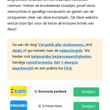
centrum. Verken de kronkelende straatjes, proef verse
zeevruchten in gezellige restaurants en geniet van de
ontspannen sfeer van deze kustplaats. Op deze website
vind je onze tips voor de beste all-inclusive hotels van
Alvor!
Ga aan de slag!
Vergelijk alle reisbureaus
,
vind
deals
of ga meteen naar de
vakantiegids
. We
bieden ook
belangrijke bezienswaardigheden
,
handige
reisinformatie
,
het 7-daagse
weerbericht
en een praktische
FAQ
.
🥇
Grootste aanbod
Bekijken
🥈 Scherpe deals
Bekijken