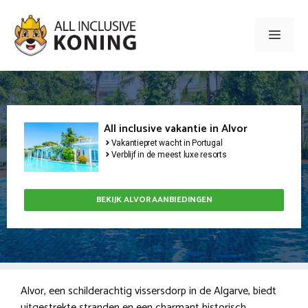
Ga
naar
Men
de
inhoud
All inclusive vakantie in Alvor
Vakantiepret wacht in Portugal
Verblijf in de meest luxe resorts
BEKIJK ALVOR AANBIEDINGEN
Alvor, een schilderachtig vissersdorp in de Algarve, biedt
uitgestrekte stranden en een charmant historisch