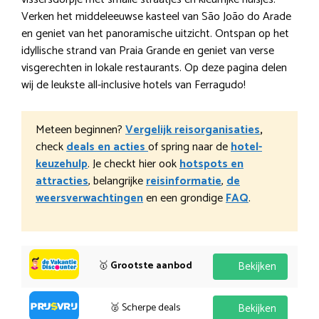
Verken het middeleeuwse kasteel van São João do Arade
en geniet van het panoramische uitzicht. Ontspan op het
idyllische strand van Praia Grande en geniet van verse
visgerechten in lokale restaurants. Op deze pagina delen
wij de leukste all-inclusive hotels van Ferragudo!
Meteen beginnen?
Vergelijk reisorganisaties
,
check
deals en acties
of spring naar de
hotel-
keuzehulp
. Je checkt hier ook
hotspots en
attracties
, belangrijke
reisinformatie
,
de
weersverwachtingen
en een grondige
FAQ
.
🥇
Grootste aanbod
Bekijken
🥈 Scherpe deals
Bekijken