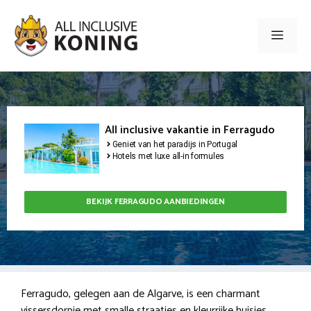
Ga
naar
Men
de
inhoud
All inclusive vakantie in Ferragudo
Geniet van het paradijs in Portugal
Hotels met luxe all-in formules
BEKIJK FERRAGUDO AANBIEDINGEN
Ferragudo, gelegen aan de Algarve, is een charmant
vissersdorpje met smalle straatjes en kleurrijke huisjes.