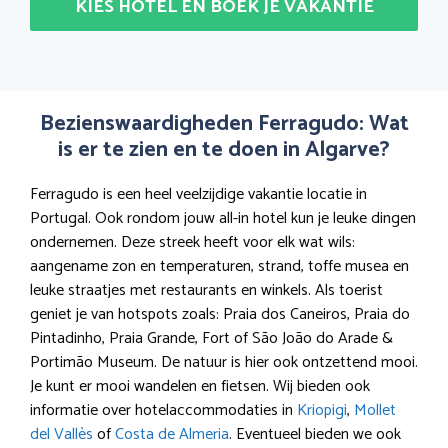
KIES HOTEL EN BOEK JE VAKANTIE
Bezienswaardigheden Ferragudo: Wat
is er te zien en te doen in Algarve?
Ferragudo is een heel veelzijdige vakantie locatie in
Portugal. Ook rondom jouw all-in hotel kun je leuke dingen
ondernemen. Deze streek heeft voor elk wat wils:
aangename zon en temperaturen, strand, toffe musea en
leuke straatjes met restaurants en winkels. Als toerist
geniet je van hotspots zoals: Praia dos Caneiros, Praia do
Pintadinho, Praia Grande, Fort of São João do Arade &
Portimão Museum. De natuur is hier ook ontzettend mooi.
Je kunt er mooi wandelen en fietsen. Wij bieden ook
informatie over hotelaccommodaties in
Kriopigi
,
Mollet
del Vallès
of
Costa de Almeria
. Eventueel bieden we ook