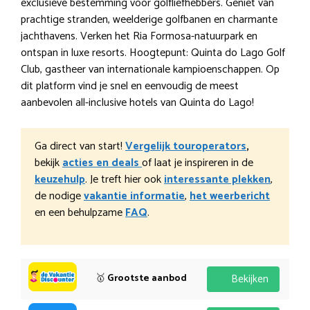
exclusieve bestemming voor golfliefhebbers. Geniet van
prachtige stranden, weelderige golfbanen en charmante
jachthavens. Verken het Ria Formosa-natuurpark en
ontspan in luxe resorts. Hoogtepunt: Quinta do Lago Golf
Club, gastheer van internationale kampioenschappen. Op
dit platform vind je snel en eenvoudig de meest
aanbevolen all-inclusive hotels van Quinta do Lago!
Ga direct van start!
Vergelijk touroperators
,
bekijk
acties en deals
of laat je inspireren in de
keuzehulp
. Je treft hier ook
interessante plekken
,
de nodige
vakantie informatie
,
het weerbericht
en een behulpzame
FAQ
.
🥇
Grootste aanbod
Bekijken