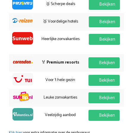
🥈 Scherpe deals
Bekijken
🥉 Voordelige hotels
Bekijken
Heerlijke zonvakanties
Bekijken
🏅
Premium resorts
Bekijken
Voor 't hele gezin
Bekijken
Leuke zonvakanties
Bekijken
Veelzijdig aanbod
Bekijken
Klik hier
voor extra informatie over de reisbureaus.