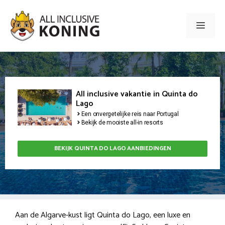
Ga
naar
Men
de
inhoud
All inclusive vakantie in Quinta do
Lago
Een onvergetelijke reis naar Portugal
Bekijk de mooiste all-in resorts
BEKIJK QUINTA DO LAGO AANBIEDINGEN
Aan de Algarve-kust ligt Quinta do Lago, een luxe en