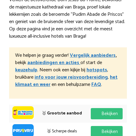
de majestueuze kathedraal van Braga, proef lokale
lekkernijen zoals de beroemde “Pudim Abade de Priscos”
en geniet van de bruisende sfeer van deze levendige stad.
Op deze pagina vind je een overzicht met de meest
luxueuze all-inclusive hotels van Braga!
We helpen je graag verder!
Vergelijk aanbieders
,
bekijk
aanbiedingen en acties
of start de
keuzehulp
. Neem ook een kijkje bij
hotspots
,
bruikbare
info voor jouw reisvoorbereiding
,
het
klimaat en weer
en een behulpzame
FAQ
.
🥇
Grootste aanbod
Bekijken
🥈 Scherpe deals
Bekijken