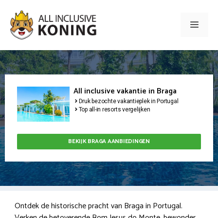
Ga
naar
Men
de
inhoud
All inclusive vakantie in Braga
Druk bezochte vakantieplek in Portugal
Top all-in resorts vergelijken
BEKIJK BRAGA AANBIEDINGEN
Ontdek de historische pracht van Braga in Portugal.
Verken de betoverende Bom Jesus do Monte, bewonder