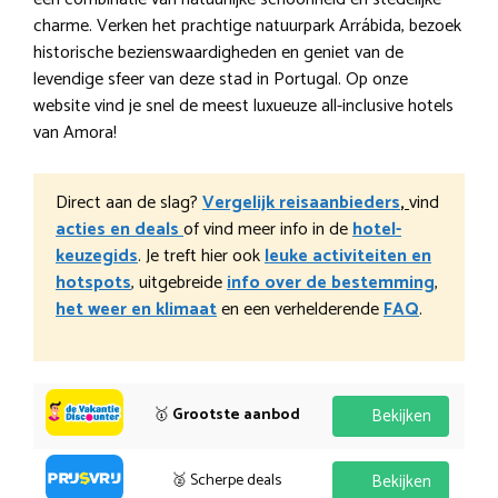
charme. Verken het prachtige natuurpark Arrábida, bezoek
historische bezienswaardigheden en geniet van de
levendige sfeer van deze stad in Portugal. Op onze
website vind je snel de meest luxueuze all-inclusive hotels
van Amora!
Direct aan de slag?
Vergelijk reisaanbieders
,
vind
acties en deals
of vind meer info in de
hotel-
keuzegids
. Je treft hier ook
leuke activiteiten en
hotspots
, uitgebreide
info over de bestemming
,
het weer en klimaat
en een verhelderende
FAQ
.
🥇
Grootste aanbod
Bekijken
🥈 Scherpe deals
Bekijken