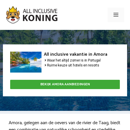
Ga
naar
Men
de
inhoud
All inclusive vakantie in Amora
Waar het altijd zomer is in Portugal
Ruime keuze uit hotels en resorts
BEKIJK AMORA AANBIEDINGEN
Amora, gelegen aan de oevers van de rivier de Taag, biedt
een combinatie van natuurlijke schoonheid en stedelijke