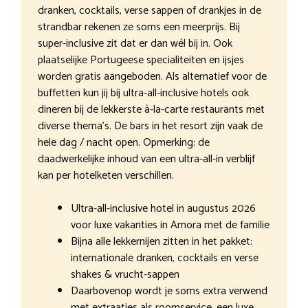
dranken, cocktails, verse sappen of drankjes in de
strandbar rekenen ze soms een meerprijs. Bij
super-inclusive zit dat er dan wél bij in. Ook
plaatselijke Portugeese specialiteiten en ijsjes
worden gratis aangeboden. Als alternatief voor de
buffetten kun jij bij ultra-all-inclusive hotels ook
dineren bij de lekkerste à-la-carte restaurants met
diverse thema’s. De bars in het resort zijn vaak de
hele dag / nacht open. Opmerking: de
daadwerkelijke inhoud van een ultra-all-in verblijf
kan per hotelketen verschillen.
Ultra-all-inclusive hotel in augustus 2026
voor luxe vakanties in Amora met de familie
Bijna alle lekkernijen zitten in het pakket:
internationale dranken, cocktails en verse
shakes & vrucht-sappen
Daarbovenop wordt je soms extra verwend
met extraatjes als roomservice, een luxe