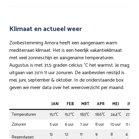
Klimaat en actueel weer
Zonbestemming Amora heeft een aangenaam warm
mediterraan klimaat. Het is een heerlijk vakantieklimaat
met veel zonneschijn en aangename temperaturen.
Augustus is met 31,5 graden celcius °C het warmst. Je mag
uitgaan van zo’n 11 uur zonuren. De aanbevolen reistijd is
mei, juni, september & oktober. In de onderstaande box
geven we meer data over het weeroverzicht per maand.
JAN
FEB
MRT
APR
MEI
JUN
Temperaturen
15,1°C
15,7°C
18,3°C
18,6°C
24,4°C
27,1°C
Zonuren
5 uur
6 uur
7 uur
8 uur
10 uur
11 uur
13
12
11
9
8
4
Regendagen