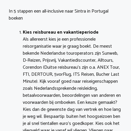
In 5 stappen een all-inclusive naar Sintra in Portugal
boeken
Kies reisbureau en vakantieperiode
Als allereerst kies je een professionele
reisorganisatie waar je graag boekt. De meest
bekende Nederlandse touroperators zijn Sunweb,
D-Reizen, Prijsvrij, Vakantiediscounter, Alltours,
Corendon (Duitse reisbureau’s zijn o.a. ANEX Tour,
FTI, DERTOUR, 5vorFlug, ITS Reisen, Bucher Last
Minute). Kijk vooraf goed naar reiseigenschappen
zoals Nederlandssprekende reisleiding,
betaalvoorwaarden, beoordelingen van anderen en
voorwaarden bij omboeken. Een keuze gemaakt?
Kies dan de gewenste dag van vertrek en hoe lang
je weg wil. Bespaartip: buiten het hoogseizoen ben
je al snel tientallen euro’s goedkoper. Kies ook het
vliegveld waar je vanaf wil vliegen. Vliegen naar