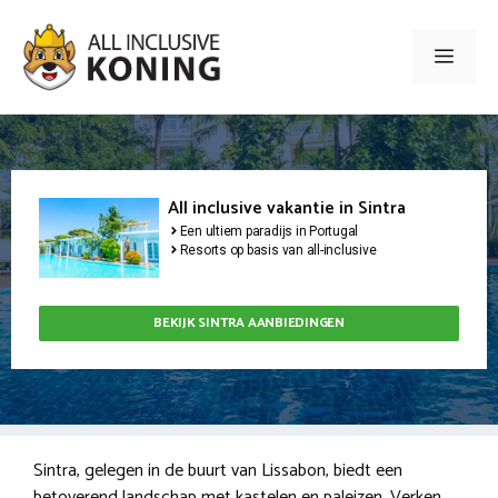
Ga
naar
Men
de
inhoud
All inclusive vakantie in Sintra
Een ultiem paradijs in Portugal
Resorts op basis van all-inclusive
BEKIJK SINTRA AANBIEDINGEN
Sintra, gelegen in de buurt van Lissabon, biedt een
betoverend landschap met kastelen en paleizen. Verken