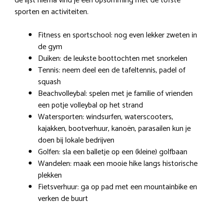
de lijst hierna vind je een opsomming met de tofste
sporten en activiteiten.
Fitness en sportschool: nog even lekker zweten in
de gym
Duiken: de leukste boottochten met snorkelen
Tennis: neem deel een de tafeltennis, padel of
squash
Beachvolleybal: spelen met je familie of vrienden
een potje volleybal op het strand
Watersporten: windsurfen, waterscooters,
kajakken, bootverhuur, kanoën, parasailen kun je
doen bij lokale bedrijven
Golfen: sla een balletje op een (kleine) golfbaan
Wandelen: maak een mooie hike langs historische
plekken
Fietsverhuur: ga op pad met een mountainbike en
verken de buurt