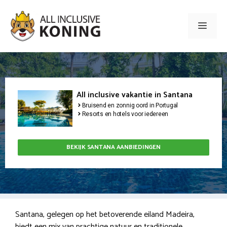
Ga
naar
Men
de
inhoud
All inclusive vakantie in Santana
Bruisend en zonnig oord in Portugal
Resorts en hotels voor iedereen
BEKIJK SANTANA AANBIEDINGEN
Santana, gelegen op het betoverende eiland Madeira,
biedt een mix van prachtige natuur en traditionele