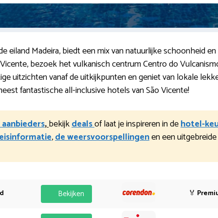
 eiland Madeira, biedt een mix van natuurlijke schoonheid en 
o Vicente, bezoek het vulkanisch centrum Centro do Vulcanism
ge uitzichten vanaf de uitkijkpunten en geniet van lokale lekk
est fantastische all-inclusive hotels van São Vicente!
k aanbieders
,
bekijk
deals
of laat je inspireren in de
hotel-ke
eisinformatie
,
de weersvoorspellingen
en een uitgebreid
od
Bekijken
🏅
Premi