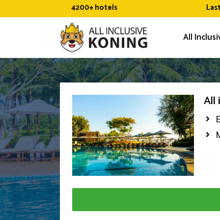
Ga
4200+ hotels
Las
naar
de
All Inclus
inhoud
All
E