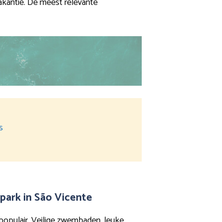
akantie. De meest relevante
s
park in São Vicente
populair. Veilige zwembaden, leuke