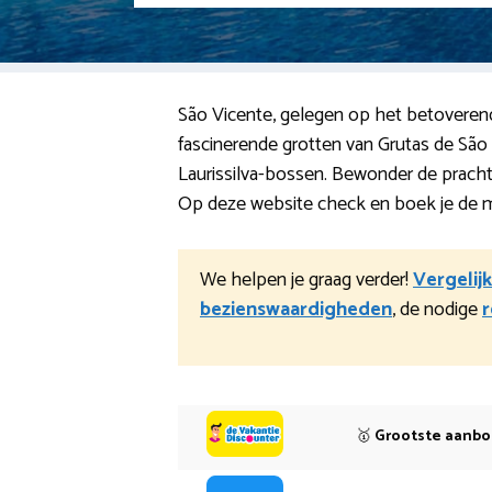
São Vicente, gelegen op het betoverende
fascinerende grotten van Grutas de Sã
Laurissilva-bossen. Bewonder de prachti
Op deze website check en boek je de me
We helpen je graag verder!
Vergelij
bezienswaardigheden
, de nodige
r
🥇
Grootste aanb