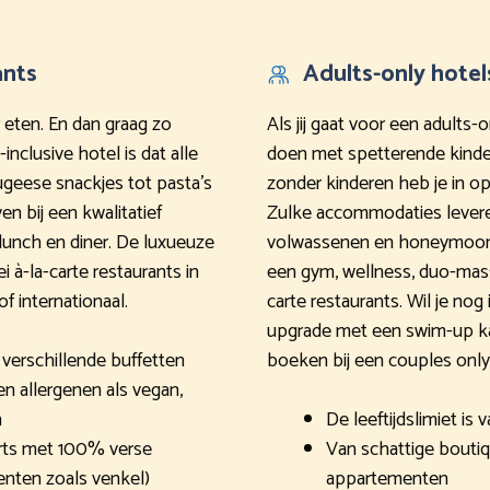
ants
Adults-only hotel
r eten. En dan graag zo
Als jij gaat voor een adults-
-inclusive hotel is dat alle
doen met spetterende kinder
tugeese snackjes tot pasta’s
zonder kinderen heb je in o
en bij een kwalitatief
Zulke accommodaties leveren
 lunch en diner. De luxueuze
volwassenen en honeymooner
i à-la-carte restaurants in
een gym, wellness, duo-massa
of internationaal.
carte restaurants. Wil je no
upgrade met een swim-up kam
verschillende buffetten
boeken bij een couples only h
n allergenen als vegan,
h
De leeftijdslimiet is 
rts met 100% verse
Van schattige boutiq
nten zoals venkel)
appartementen