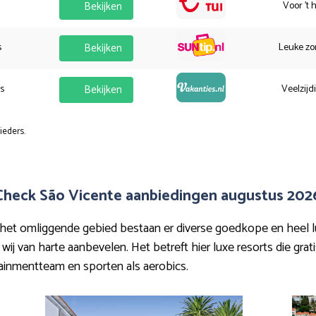
Bekijken
Voor 't 
s
Bekijken
Leuke zo
es
Bekijken
Veelzijd
ieders.
Check São Vicente aanbiedingen augustus 202
et omliggende gebied bestaan er diverse goedkope en heel luxe
wij van harte aanbevelen. Het betreft hier luxe resorts die grati
tainmentteam en sporten als aerobics.