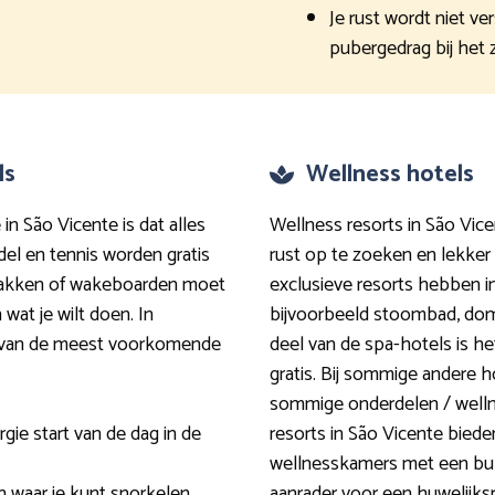
Je rust wordt niet ve
pubergedrag bij he
ls
Wellness hotels
 in São Vicente is dat alles
Wellness resorts in São Vic
adel en tennis worden gratis
rust op te zoeken en lekke
jakken of wakeboarden moet
exclusieve resorts hebben 
 wat je wilt doen. In
bijvoorbeeld stoombad, dom
ve van de meest voorkomende
deel van de spa-hotels is he
gratis. Bij sommige andere h
sommige onderdelen / wellne
gie start van de dag in de
resorts in São Vicente biede
wellnesskamers met een bub
 waar je kunt snorkelen
aanrader voor een huwelijksr