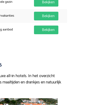
hele gezin
Bekijken
nvakanties
Bekijken
ig aanbod
Bekijken
6
 all-in hotels. In het overzicht
s maaltijden en drankjes en natuurlijk