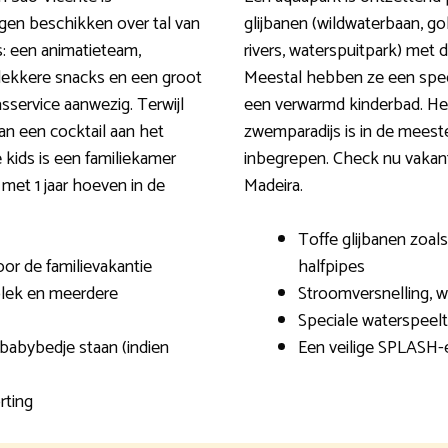
gen beschikken over tal van
glijbanen (wildwaterbaan, go
s: een animatieteam,
rivers, waterspuitpark) met d
 lekkere snacks en een groot
Meestal hebben ze een speci
asservice aanwezig. Terwijl
een verwarmd kinderbad. Het 
van een cocktail aan het
zwemparadijs is in de meeste
ids is een familiekamer
inbegrepen. Check nu vakan
 met 1 jaar hoeven in de
Madeira.
Toffe glijbanen zoals 
or de familievakantie
halfpipes
plek en meerdere
Stroomversnelling, 
Speciale waterspeelt
 babybedje staan (indien
Een veilige SPLASH-e
rting