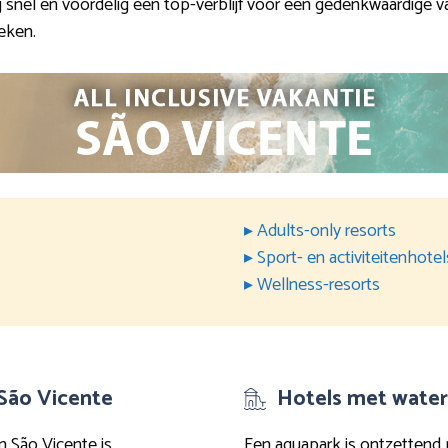
 snel en voordelig een top-verblijf voor een gedenkwaardige v
eken.
▸ Adults-only resorts
▸ Sport- en activiteitenhotel
▸ Wellness-resorts
 São Vicente
Hotels met water
in São Vicente is
Een aquapark is ontzettend 